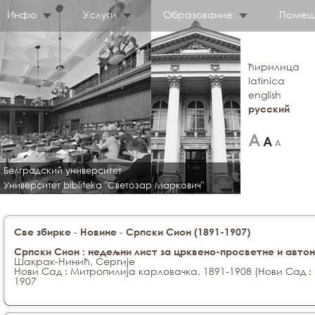
Инфо
Услуги
Образование
Помещ
ћирилица
latinica
english
русский
Белградский университет
Университет bibliteka "Светозар Маркович"
-
-
Све збирке
Новине
Српски Сион (1891-1907)
Српски Сион : недељни лист за црквено-просветне и авто
Шакрак-Нинић, Сергије
Нови Сад : Митропилија карловачка, 1891-1908 (Нови Сад 
1907