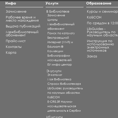
Инфо
Услуги
Образование
Зачисление
В Библиотеке
Курсы и семина
Зачисление
Рабочее время и
КоБСОН
Цитаты
место нахождения
По средам в 12:0
Межбиблиотечный
Выдача публикаций
абонемент
LibGuides -
Межбиблиотечный
Руководитель по
Поиск по каталогу
абонемент
научным областя
Беспроводной
Прайс-лист
Инструкция по
Интернет (Wi-Fi) и
использованию
Контакты
Eduroam ®
электронных
источников
Коллекции
Карта
Библиографии
Заказ
исследователей
ЕУ инфо центар
Э-услуги
Э-каталог
Моя библиотека
Спроси библиотекаря
LibGuides: руководитель
по научным областям
КоБСОН
E-CRIS.SR Научно-
исследовательская
деятельность в Сербии
ИТ-услуги