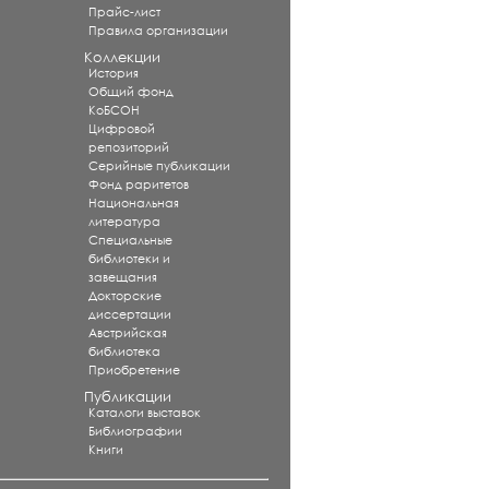
Прайс-лист
Правила организации
Коллекции
История
Общий фонд
КоБСОН
Цифровой
репозиторий
Серийные публикации
Фонд раритетов
Национальная
литература
Специальные
библиотеки и
завещания
Докторские
диссертации
Австрийская
библиотека
Приобретение
Публикации
Каталоги выставок
Библиографии
Книги