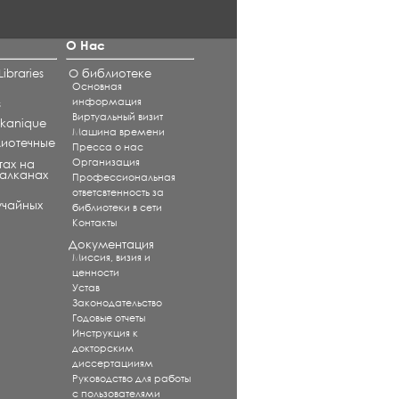
О Нас
ibraries
О библиотеке
Основная
информация
s
Виртуальный визит
alkanique
Машина времени
лиотечные
Пресса о нас
Организация
тах на
Балканах
Профессиональная
ответсвтенность за
учайных
библиотеки в сети
Контакты
Документация
Миссия, визия и
ценности
Устав
Законодательство
Годовые отчеты
Инструкция к
докторским
диссертацииям
Руководство для работы
с пользователями