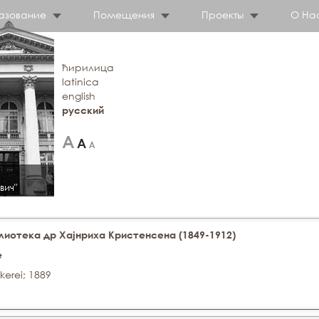
азование
Помещения
Проекты
О На
ћирилица
latinica
english
русский
вич"
иотека др Хајнриха Кристенсена (1849-1912)
e
erei; 1889