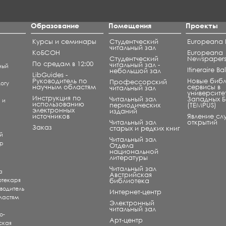
Образование
Помещения
Проекты
Курсы и семинары
Студентческий
Europeana L
читальный зал
КоБСОН
Europeana
Студентческий
Newspaper
По средам в 12:00
читальный зал -
ный
Itineraire B
небольшой зал
LibGuides -
Руководитель по
Новые биб
Профессорский
огу
научным областям
сервисы в
читальный зал
университе
Инструкция по
Читальный зал
Западных 
) и
использованию
периодических
(TEMPUS)
электронных
изданий
источников
Явление сл
Читальный зал
открытий
и
Заказ
старых и редких книг
й
Читальный зал
ар
Отдела
национальной
литературы
Читальный зал
а
Aвстрийская
отекаря
библиотека
оводитель
Интернет-центр
ластям
Электронный
читальный зал
о-
Арт-центр
ская