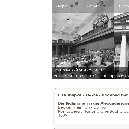
Инфо
Услуги
Обр
Белградский университет
Университет bibliteka "Светозар Марко
-
-
Све збирке
Књиге
Посебна библ
Die Brahmanen in der Alexandersag
Becker, Heinrich - author
Königsberg : Hartungsche Buchdruck
1889