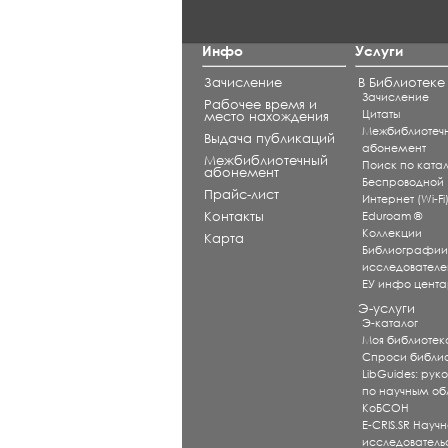
Инфо
Услуги
Зачисление
В Библиотеке
Зачисление
Рабочее время и
Цитаты
место нахождения
Межбиблиотеч
Выдача публикаций
абонемент
Межбиблиотечный
Поиск по катал
абонемент
Беспроводной
Прайс-лист
Интернет (Wi-Fi
Контакты
Eduroam ®
Коллекции
Карта
Библиографи
исследователе
ЕУ инфо цент
Э-услуги
Э-каталог
Моя библиотек
Спроси библи
LibGuides: рук
по научным об
КоБСОН
E-CRIS.SR Научн
исследователь