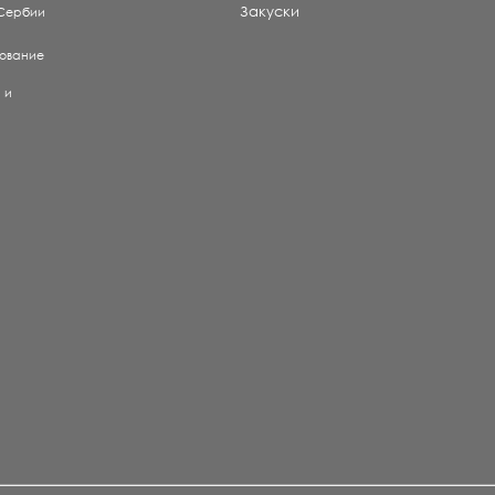
Закуски
 Сербии
рование
) и
е
и