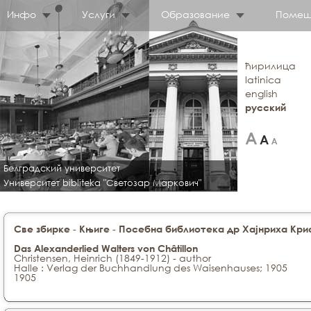
Инфо
Услуги
Образование
Помещ
ћирилица
latinica
english
русский
Белградский университет
Университет bibliteka "Светозар Маркович"
-
-
Све збирке
Књиге
Посебна библиотека др Хајнриха Крис
Das Alexanderlied Walters von Châtillon
Christensen, Heinrich (1849-1912) - author
Halle : Verlag der Buchhandlung des Waisenhauses; 1905
1905