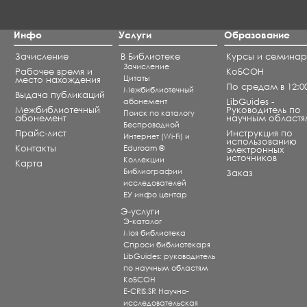
Инфо
Услуги
Образование
Зачисление
В Библиотеке
Курсы и семина
Зачисление
Рабочее время и
КоБСОН
Цитаты
место нахождения
По средам в 12:0
Межбиблиотечный
Выдача публикаций
абонемент
LibGuides -
Межбиблиотечный
Руководитель по
Поиск по каталогу
абонемент
научным областя
Беспроводной
Прайс-лист
Инструкция по
Интернет (Wi-Fi) и
использованию
Контакты
Eduroam ®
электронных
источников
Коллекции
Карта
Библиографии
Заказ
исследователей
ЕУ инфо центар
Э-услуги
Э-каталог
Моя библиотека
Спроси библиотекаря
LibGuides: руководитель
по научным областям
КоБСОН
E-CRIS.SR Научно-
исследовательская