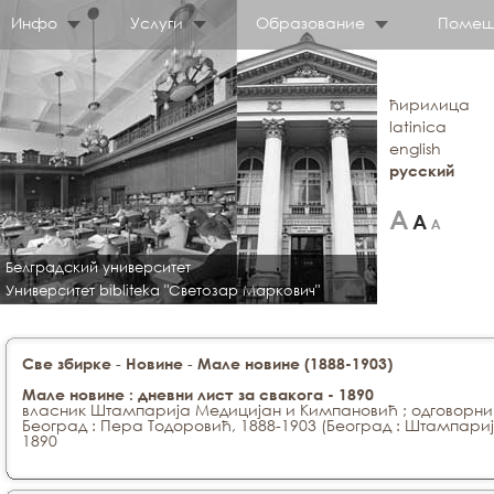
Инфо
Услуги
Образование
Помещ
ћирилица
latinica
english
русский
Белградский университет
Университет bibliteka "Светозар Маркович"
-
-
Све збирке
Новине
Мале новине (1888-1903)
Мале новине : дневни лист за свакога - 1890
власник Штампарија Медицијан и Кимпановић ; одговорни
Београд : Пера Тодоровић, 1888-1903 (Београд : Штампар
1890