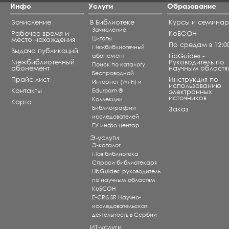
Инфо
Услуги
Образование
Зачисление
В Библиотеке
Курсы и семина
Зачисление
Рабочее время и
КоБСОН
Цитаты
место нахождения
По средам в 12:0
Межбиблиотечный
Выдача публикаций
абонемент
LibGuides -
Межбиблиотечный
Руководитель по
Поиск по каталогу
абонемент
научным областя
Беспроводной
Прайс-лист
Инструкция по
Интернет (Wi-Fi) и
использованию
Контакты
Eduroam ®
электронных
источников
Коллекции
Карта
Библиографии
Заказ
исследователей
ЕУ инфо центар
Э-услуги
Э-каталог
Моя библиотека
Спроси библиотекаря
LibGuides: руководитель
по научным областям
КоБСОН
E-CRIS.SR Научно-
исследовательская
деятельность в Сербии
ИТ-услуги