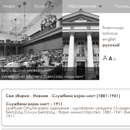
Инфо
Услуги
Образование
Помещ
ћирилица
latinica
english
русский
Белградский университет
Университет bibliteka "Светозар Маркович"
-
-
Све збирке
Новине
Службени војни лист (1881-1941)
Службени војни лист - 1911
уређује Опште војно одељење ; одговорни уредник Младен
Београд Солун Београд : Војно министарство, 1881-1941 (
1911