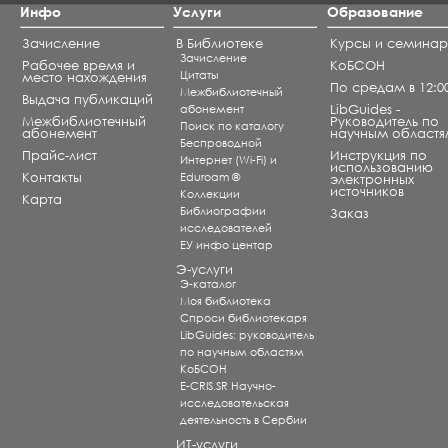
Инфо
Услуги
Образование
Зачисление
В Библиотеке
Курсы и семина
Зачисление
Рабочее время и
КоБСОН
Цитаты
место нахождения
По средам в 12:0
Межбиблиотечный
Выдача публикаций
абонемент
LibGuides -
Межбиблиотечный
Руководитель по
Поиск по каталогу
абонемент
научным областя
Беспроводной
Прайс-лист
Инструкция по
Интернет (Wi-Fi) и
использованию
Контакты
Eduroam ®
электронных
источников
Коллекции
Карта
Библиографии
Заказ
исследователей
ЕУ инфо центар
Э-услуги
Э-каталог
Моя библиотека
Спроси библиотекаря
LibGuides: руководитель
по научным областям
КоБСОН
E-CRIS.SR Научно-
исследовательская
деятельность в Сербии
ИТ-услуги