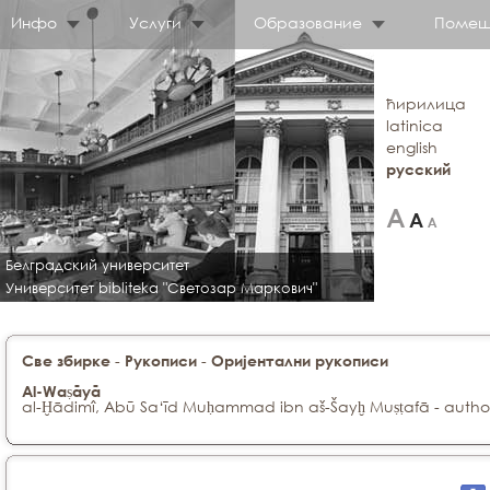
Инфо
Услуги
Образование
Помещ
ћирилица
latinica
english
русский
Белградский университет
Университет bibliteka "Светозар Маркович"
-
-
Све збирке
Рукописи
Оријентални рукописи
Al-Waṣāyā
al-Ḫādimî, Abū Sa‘īd Muḥammad ibn aš-Šayḫ Muṣṭafā - autho