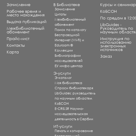
Зачисление
В Библиотеке
Курсы и семина
Зачисление
Рабочее время и
КоБСОН
Цитаты
место нахождения
По средам в 12:0
Межбиблиотечный
Выдача публикаций
абонемент
LibGuides -
Межбиблиотечный
Руководитель по
Поиск по каталогу
абонемент
научным областя
Беспроводной
Прайс-лист
Инструкция по
Интернет (Wi-Fi) и
использованию
Контакты
Eduroam ®
электронных
источников
Коллекции
Карта
Библиографии
Заказ
исследователей
ЕУ инфо центар
Э-услуги
Э-каталог
Моя библиотека
Спроси библиотекаря
LibGuides: руководитель
по научным областям
КоБСОН
E-CRIS.SR Научно-
исследовательская
деятельность в Сербии
ИТ-услуги
Печать и копирование