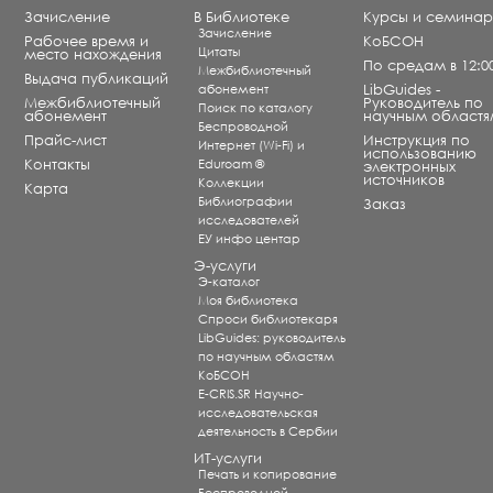
Зачисление
В Библиотеке
Курсы и семина
Зачисление
Рабочее время и
КоБСОН
Цитаты
место нахождения
По средам в 12:0
Межбиблиотечный
Выдача публикаций
абонемент
LibGuides -
Межбиблиотечный
Руководитель по
Поиск по каталогу
абонемент
научным областя
Беспроводной
Прайс-лист
Инструкция по
Интернет (Wi-Fi) и
использованию
Контакты
Eduroam ®
электронных
источников
Коллекции
Карта
Библиографии
Заказ
исследователей
ЕУ инфо центар
Э-услуги
Э-каталог
Моя библиотека
Спроси библиотекаря
LibGuides: руководитель
по научным областям
КоБСОН
E-CRIS.SR Научно-
исследовательская
деятельность в Сербии
ИТ-услуги
Печать и копирование