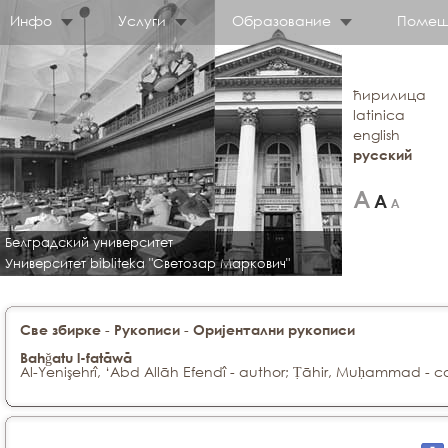
Инфо
Услуги
Образование
Помещ
ћирилица
latinica
english
русский
Белградский университет
Университет bibliteka "Светозар Маркович"
-
-
Све збирке
Рукописи
Оријентални рукописи
Bahǧatu l-fatāwā
Al-Yenişehrî, ‘Abd Allāh Efendî - author; Ṭāhir, Muḥammad - c