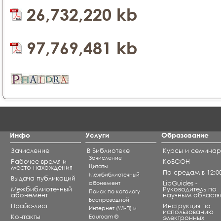
26,732,220 kb
97,769,481 kb
Инфо
Услуги
Образование
Зачисление
В Библиотеке
Курсы и семина
Зачисление
Рабочее время и
КоБСОН
Цитаты
место нахождения
По средам в 12:0
Межбиблиотечный
Выдача публикаций
абонемент
LibGuides -
Межбиблиотечный
Руководитель по
Поиск по каталогу
абонемент
научным областя
Беспроводной
Прайс-лист
Инструкция по
Интернет (Wi-Fi) и
использованию
Контакты
Eduroam ®
электронных