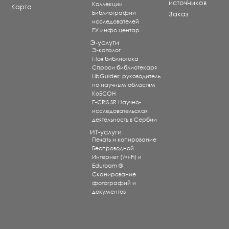
источников
Коллекции
Карта
Библиографии
Заказ
исследователей
ЕУ инфо центар
Э-услуги
Э-каталог
Моя библиотека
Спроси библиотекаря
LibGuides: руководитель
по научным областям
КоБСОН
E-CRIS.SR Научно-
исследовательская
деятельность в Сербии
ИТ-услуги
Печать и копирование
Беспроводной
Интернет (Wi-Fi) и
Eduroam ®
Сканирование
фотографий и
документов