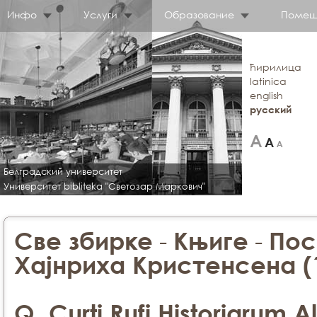
Инфо
Услуги
Образование
Помещ
ћирилица
latinica
english
русский
Белградский университет
Университет bibliteka "Светозар Маркович"
-
-
Све збирке
Књиге
Пос
Хајнриха Кристенсена (
Q. Curti Rufi Historiarum 