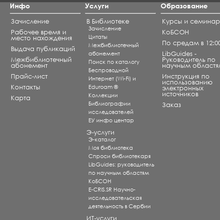
Инфо
Услуги
Образование
Зачисление
В Библиотеке
Курсы и семина
Зачисление
Рабочее время и
КоБСОН
Цитаты
место нахождения
По средам в 12:0
Межбиблиотечный
Выдача публикаций
абонемент
LibGuides -
Межбиблиотечный
Руководитель по
Поиск по каталогу
абонемент
научным областя
Беспроводной
Прайс-лист
Инструкция по
Интернет (Wi-Fi) и
использованию
Контакты
Eduroam ®
электронных
источников
Коллекции
Карта
Библиографии
Заказ
исследователей
ЕУ инфо центар
Э-услуги
Э-каталог
Моя библиотека
Спроси библиотекаря
LibGuides: руководитель
по научным областям
КоБСОН
E-CRIS.SR Научно-
исследовательская
деятельность в Сербии
ИТ-услуги