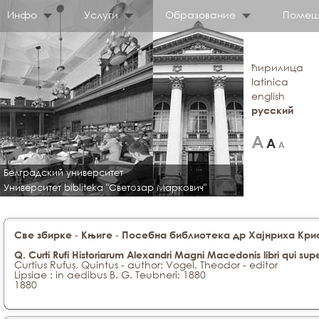
Инфо
Услуги
Образование
Помещ
ћирилица
latinica
english
русский
Белградский университет
Университет bibliteka "Светозар Маркович"
-
-
Све збирке
Књиге
Посебна библиотека др Хајнриха Крис
Q. Curti Rufi Historiarum Alexandri Magni Macedonis libri qui sup
Curtius Rufus, Quintus - author; Vogel, Theodor - editor
Lipsiae : in aedibus B. G. Teubneri; 1880
1880