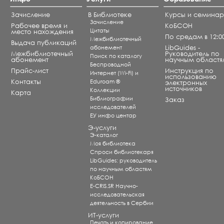
Зачисление
В Библиотеке
Курсы и семина
Зачисление
Рабочее время и
КоБСОН
Цитаты
место нахождения
По средам в 12:0
Межбиблиотечный
Выдача публикаций
абонемент
LibGuides -
Межбиблиотечный
Руководитель по
Поиск по каталогу
абонемент
научным областя
Беспроводной
Прайс-лист
Инструкция по
Интернет (Wi-Fi) и
использованию
Контакты
Eduroam ®
электронных
источников
Коллекции
Карта
Библиографии
Заказ
исследователей
ЕУ инфо центар
Э-услуги
Э-каталог
Моя библиотека
Спроси библиотекаря
LibGuides: руководитель
по научным областям
КоБСОН
E-CRIS.SR Научно-
исследовательская
деятельность в Сербии
ИТ-услуги
Печать и копирование