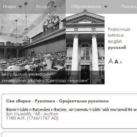
Инфо
Услуги
Образование
Помещ
ћирилица
latinica
english
русский
Белградский университет
Университет bibliteka "Светозар Маркович"
-
-
Све збирке
Рукописи
Оријентални рукописи
Bismi l-Lāhi r-Raḥmāni r-Raḥim, al-ḥamdu l-Lāhi 'alā mu'amā'ihi wa 
ibn Muṣṭafā, ‘Alî - author
1180 A.H. (1766/1767 AD)