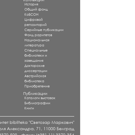
История
Общий фонд
КоБСОН
Цифровой
репозиторий
Серийные публикации
Фонд раритетов
Национальная
литература
Специальные
библиотеки и
завещания
Докторские
диссертации
Австрийская
библиотека
Приобретение
Публикации
Каталоги выставок
Библиографии
Книги
тет bibliteka "Светозар Маркович"
оля Александра, 71, 11000 Белград
 3370-509 - факс: (+381 11) 3370-354