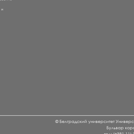
) и
е
и
© Белградский университет Универси
Бульвар кор
тел: (+381 11)