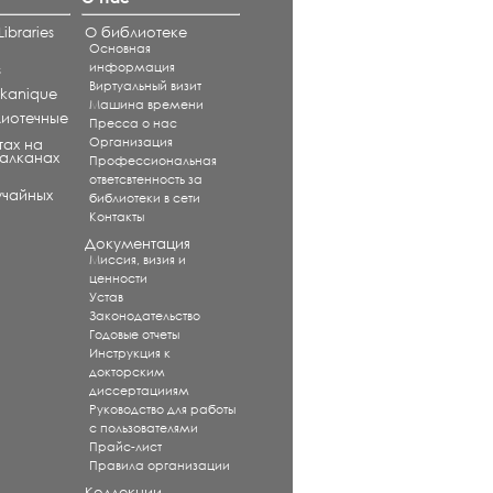
ibraries
О библиотеке
Основная
информация
s
Виртуальный визит
alkanique
Машина времени
лиотечные
Пресса о нас
Организация
тах на
Балканах
Профессиональная
ответсвтенность за
учайных
библиотеки в сети
Контакты
Документация
Миссия, визия и
ценности
Устав
Законодательство
Годовые отчеты
Инструкция к
докторским
диссертацииям
Руководство для работы
с пользователями
Прайс-лист
Правила организации
Коллекции