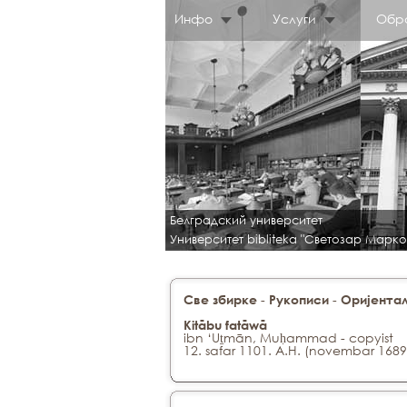
Инфо
Услуги
Обр
Белградский университет
Университет bibliteka "Светозар Марко
-
-
Све збирке
Рукописи
Оријентал
Kitābu fatāwā
ibn ‘Uṯmān, Muḥammad - copyist
12. safar 1101. A.H. (novembar 1689.