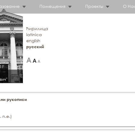
азование
Помещения
Проекты
О На
ћирилица
latinica
english
русский
вич"
ни рукописи
 n.e.)