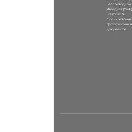
Беспроводной
Интернет (Wi-Fi
Eduroam ®
Сканировани
фотографий 
документов