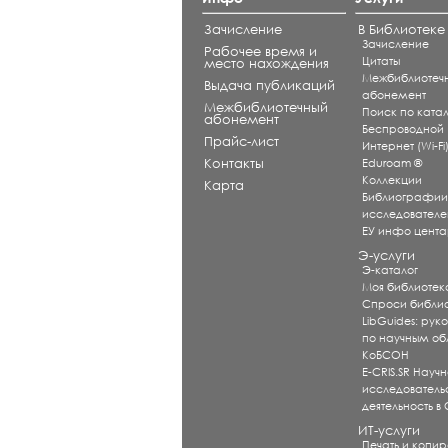
Зачисление
В Библиотеке
Зачисление
Рабочее время и
Цитаты
место нахождения
Межбиблиотеч
Выдача публикаций
абонемент
Межбиблиотечный
Поиск по катал
абонемент
Беспроводной
Прайс-лист
Интернет (Wi-Fi
Контакты
Eduroam ®
Коллекции
Карта
Библиографи
исследователе
ЕУ инфо цент
Э-услуги
Э-каталог
Моя библиотек
Спроси библи
LibGuides: рук
по научным об
КоБСОН
E-CRIS.SR Научн
исследователь
деятельность в
ИТ-услуги
Печать и копи