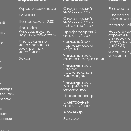
Курсы и семинары
Студентческий
Europeana L
читальный зал
КоБСОН
Europeana
Студентческий
Newspaper
По средам в 12:00
читальный зал -
ный
Itineraire B
небольшой зал
LibGuides -
Руководитель по
Новые биб
Профессорский
огу
научным областям
сервисы в
читальный зал
университе
Инструкция по
Читальный зал
Западных 
) и
использованию
периодических
(TEMPUS)
электронных
изданий
источников
Явление сл
Читальный зал
открытий
и
Заказ
старых и редких книг
й
Читальный зал
ар
Отдела
национальной
литературы
Читальный зал
а
Aвстрийская
отекаря
библиотека
оводитель
Интернет-центр
ластям
Электронный
читальный зал
о-
Арт-центр
ская
Закуски
 Сербии
рование