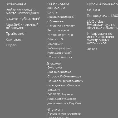
Зачисление
В Библиотеке
Курсы и семина
Зачисление
Рабочее время и
КоБСОН
Цитаты
место нахождения
По средам в 12:0
Межбиблиотечный
Выдача публикаций
абонемент
LibGuides -
Межбиблиотечный
Руководитель по
Поиск по каталогу
абонемент
научным областя
Беспроводной
Прайс-лист
Инструкция по
Интернет (Wi-Fi) и
использованию
Контакты
Eduroam ®
электронных
источников
Коллекции
Карта
Библиографии
Заказ
исследователей
ЕУ инфо центар
Э-услуги
Э-каталог
Моя библиотека
Спроси библиотекаря
LibGuides: руководитель
по научным областям
КоБСОН
E-CRIS.SR Научно-
исследовательская
деятельность в Сербии
ИТ-услуги
Печать и копирование