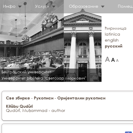
Инфо
Услуги
Образование
Помещ
ћирилица
latinica
english
русский
Белградский университет
Университет bibliteka "Светозар Маркович"
-
-
Све збирке
Рукописи
Оријентални рукописи
Kitābu Qudūrî
Qudūrî, Muḥammad - author