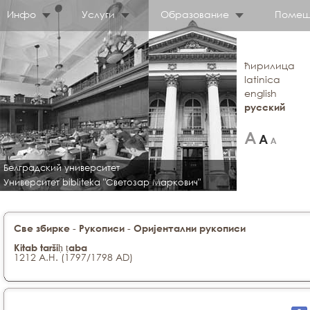
Инфо
Услуги
Образование
Помещ
ћирилица
latinica
english
русский
Белградский университет
Университет bibliteka "Светозар Маркович"
-
-
Све збирке
Рукописи
Оријентални рукописи
Kitab taršiḥ ṭaba
1212 A.H. (1797/1798 AD)