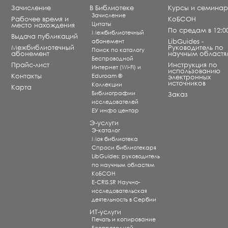
Зачисление
В Библиотеке
Курсы и семина
Зачисление
Рабочее время и
КоБСОН
Цитаты
место нахождения
По средам в 12:0
Межбиблиотечный
Выдача публикаций
абонемент
LibGuides -
Межбиблиотечный
Руководитель по
Поиск по каталогу
абонемент
научным областя
Беспроводной
Прайс-лист
Инструкция по
Интернет (Wi-Fi) и
использованию
Контакты
Eduroam ®
электронных
источников
Коллекции
Карта
Библиографии
Заказ
исследователей
ЕУ инфо центар
Э-услуги
Э-каталог
Моя библиотека
Спроси библиотекаря
LibGuides: руководитель
по научным областям
КоБСОН
E-CRIS.SR Научно-
исследовательская
деятельность в Сербии
ИТ-услуги
Печать и копирование