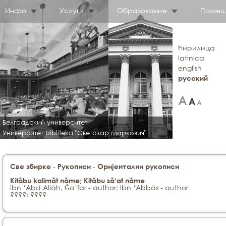
Инфо
Услуги
Образование
Помещ
ћирилица
latinica
english
русский
Белградский университет
Университет bibliteka "Светозар Маркович"
-
-
Све збирке
Рукописи
Оријентални рукописи
Kitābu kalimāt nāme; Kitābu sā‘at nāme
ibn ‘Abd Allāh, Ǧa‘far - author; Ibn ‘Abbās - author
????; ????