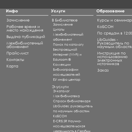
Инфо
Услуги
Образование
Зачисление
В Библиотеке
Курсы и семина
Зачисление
Рабочее время и
КоБСОН
Цитаты
место нахождения
По средам в 12:0
Межбиблиотечный
Выдача публикаций
абонемент
LibGuides -
Межбиблиотечный
Руководитель по
Поиск по каталогу
абонемент
научным областя
Беспроводной
Прайс-лист
Инструкция по
Интернет (Wi-Fi) и
использованию
Контакты
Eduroam ®
электронных
источников
Коллекции
Карта
Библиографии
Заказ
исследователей
ЕУ инфо центар
Э-услуги
Э-каталог
Моя библиотека
Спроси библиотекаря
LibGuides: руководитель
по научным областям
КоБСОН
E-CRIS.SR Научно-
исследовательская
деятельность в Сербии