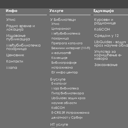
Инфо
Услуге
Едукација
Упис
У Библиотеци
Курсеви и
радионице
Упис
Радно време и
Цитираност
локација
КоБСОН
Међубиблиотечка
Издавање
Средом у 12
позајмица
публикација
LibGuides - водич
Претрага каталога
Међубиблиотечка
кроз научне обла
Бежични интернет (Wi-Fi)
позајмица
Упутства за
и eduroam®
Ценовник
коришћење е-
Koлекције
извора
Контакти
Библиографије
Заказивање
Мапа
истраживача
ЕУ инфо центар
Е-услуге
Е-каталог
Моја библиотека
Питај библиотекара
LibGuides: водич кроз
научне области
КоБСОН
E-CRIS.SR Истраживачка
делатност у Србији
ИТ услуге