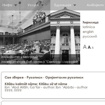
Инфо
Услуге
Едукација
Амбијенти
ћирилица
latinica
english
русский
Универзитет у Београду
Универзитетска библиотека "Светозар Марковић"
-
-
Све збирке
Рукописи
Оријентални рукописи
Kitābu kalimāt nāme; Kitābu sā‘at nāme
ibn ‘Abd Allāh, Ǧa‘far - author; Ibn ‘Abbās - author
????; ????