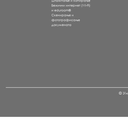
Штампање и копирање
Бежични интернет (Wi-Fi)
и eduroam®
Скенирање и
фотографисање
докумената
© Ун