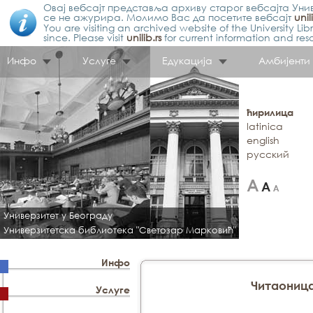
Овај вебсајт представља архиву старог вебсајта Унив
се не ажурира. Молимо Вас да посетите вебсајт
unil
You are visiting an archived website of the University L
since. Please visit
unilib.rs
for current information and res
Инфо
Услуге
Едукација
Амбијенти
ћирилица
latinica
english
русский
Универзитет у Београду
Универзитетска библиотека "Светозар Марковић"
Инфо
Читаониц
Услуге