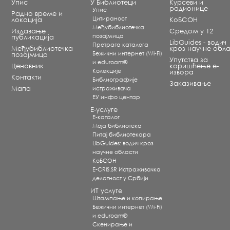
Упис
У Библиотеци
Курсеви и
радионице
Упис
Радно време и
Цитираност
локација
КоБСОН
Међубиблиотечка
Издавање
Средом у 12
позајмица
публикација
LibGuides - водич
Претрага каталога
Међубиблиотечка
кроз научне обла
Бежични интернет (Wi-Fi)
позајмица
Упутства за
и eduroam®
Ценовник
коришћење е-
Koлекције
извора
Контакти
Библиографије
Заказивање
Мапа
истраживача
ЕУ инфо центар
Е-услуге
Е-каталог
Моја библиотека
Питај библиотекара
LibGuides: водич кроз
научне области
КоБСОН
E-CRIS.SR Истраживачка
делатност у Србији
ИТ услуге
Штампање и копирање
Бежични интернет (Wi-Fi)
и eduroam®
Скенирање и