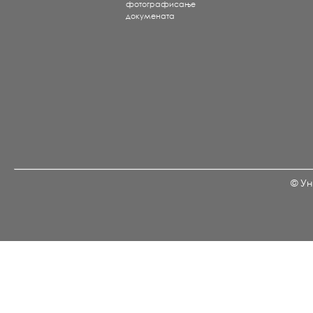
фотографисање
докумената
© Ун