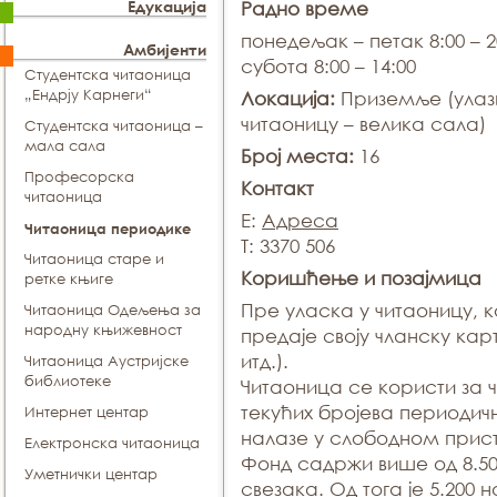
Едукација
Радно време
понедељак – петак 8:00 – 2
Амбијенти
субота 8:00 – 14:00
Студентска читаоница
„Ендрју Карнеги“
Локација:
Приземље (улаз
читаоницу – велика сала)
Студентска читаоница –
мала сала
Број места:
16
Професорска
Контакт
читаоница
E:
Адреса
Читаоница периодике
T: 3370 506
Читаоница старе и
Коришћење и позајмица
ретке књиге
Пре уласка у читаоницу, 
Читаоница Одељења за
народну књижевност
предаје своју чланску карт
итд.).
Читаоница Аустријске
библиотеке
Читаоница се користи за 
текућих бројева периодичн
Интернет центар
налазе у слободном прист
Електронска читаоница
Фонд садржи више од 8.50
Уметнички центар
свезака. Од тога је 5.200