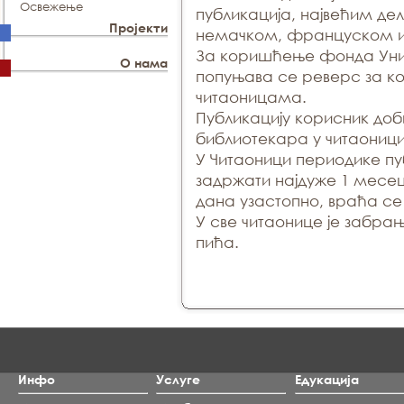
Освежење
публикација, највећим де
Пројекти
немачком, француском и 
За коришћење фонда Уни
О нама
попуњава се реверс за к
читаоницама.
Публикацију корисник доб
библиотекара у читаоници
У Читаоници периодике п
задржати најдуже 1 месец
дана узастопно, враћа се
У све читаонице је забр
пића.
Инфо
Услуге
Едукација