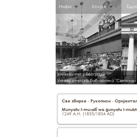
Инфо
Услуге
Едук
Универзитет у Београду
Универзитетска библиотека "Светозар
-
-
Све збирке
Рукописи
Оријентал
Munyatu l-muṣallī wa ġunyatu l-mubt
1249 A.H. (1833/1834 AD)