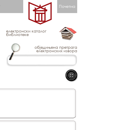
Почетна
електронски каталог
библиотеке
обједињена претрага
електронских извора