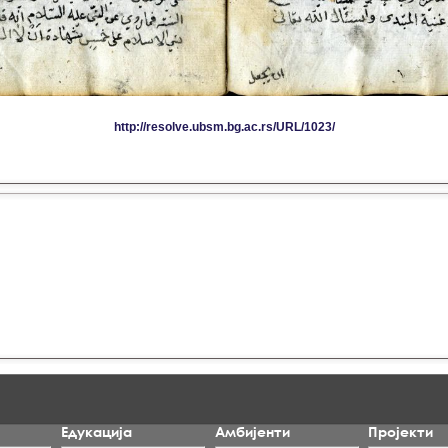
Едукација
Амбијенти
Пројекти