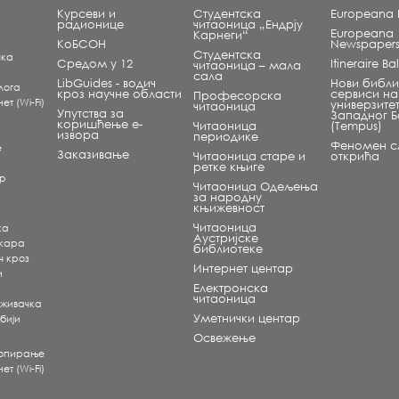
Курсеви и
Студентска
Europeana L
радионице
читаоница „Ендрју
Europeana
Карнеги“
КоБСОН
Newspaper
Студентска
чка
Средом у 12
Itineraire B
читаоница – мала
сала
LibGuides - водич
Нови библи
лога
кроз научне области
сервиси на
Професорска
т (Wi-Fi)
универзите
читаоница
Упутства за
Западног 
коришћење е-
Читаоница
(Tempus)
извора
периодике
Феномен сл
е
Заказивање
Читаоница старе и
открића
ретке књиге
ар
Читаоница Одељења
за народну
књижевност
Читаоница
ка
Аустријске
екара
библиотеке
ч кроз
Интернет центар
и
Електронска
читаоница
аживачка
Уметнички центар
бији
Освежење
копирање
т (Wi-Fi)