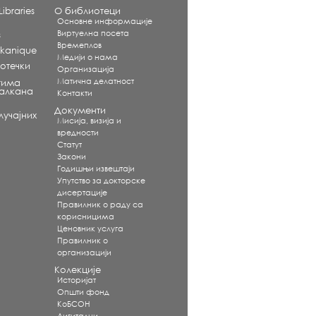
ibraries
О библиотеци
Основне информације
Виртуелна посета
s
Времеплов
alkanique
Медији о нама
отечки
Организација
Матична делатност
тима
Балкана
Контакти
Документи
учајних
Мисија, визија и
вредности
Статут
Закони
Годишњи извештаји
Упутство за докторске
дисертације
Правилник о раду са
корисницима
Ценовник услуга
Правилник о
организацији
Колекције
Историјат
Општи фонд
КоБСОН