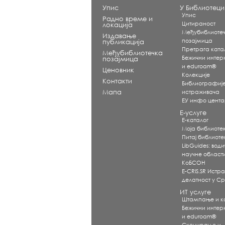
Упис
У Библиотеци
Упис
Радно време и
Цитираност
локација
Међубиблиоте
Издавање
позајмица
публикација
Претрага ката
Међубиблиотечка
Бежични интерне
позајмица
и eduroam®
Ценовник
Koлекције
Контакти
Библиографиј
Мапа
истраживача
ЕУ инфо цент
Е-услуге
Е-каталог
Моја библиоте
Питај библиот
LibGuides: води
научне област
КоБСОН
E-CRIS.SR Истр
делатност у Ср
ИТ услуге
Штампање и 
Бежични интерне
и eduroam®