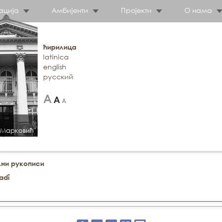
ација
Амбијенти
Пројекти
О нама
ћирилица
latinica
english
русский
 Марковић"
ни рукописи
adī