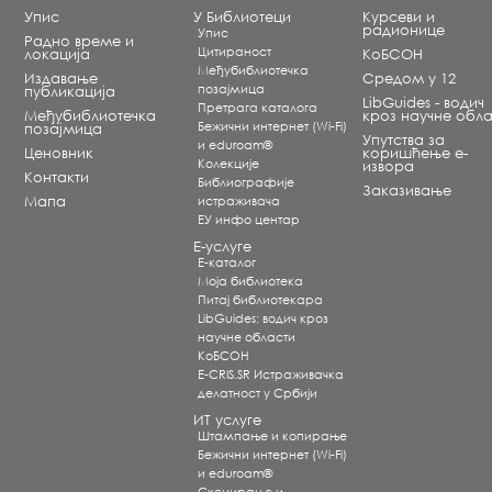
Упис
У Библиотеци
Курсеви и
радионице
Упис
Радно време и
Цитираност
локација
КоБСОН
Међубиблиотечка
Издавање
Средом у 12
позајмица
публикација
LibGuides - водич
Претрага каталога
Међубиблиотечка
кроз научне обла
Бежични интернет (Wi-Fi)
позајмица
Упутства за
и eduroam®
Ценовник
коришћење е-
Koлекције
извора
Контакти
Библиографије
Заказивање
Мапа
истраживача
ЕУ инфо центар
Е-услуге
Е-каталог
Моја библиотека
Питај библиотекара
LibGuides: водич кроз
научне области
КоБСОН
E-CRIS.SR Истраживачка
делатност у Србији
ИТ услуге
Штампање и копирање
Бежични интернет (Wi-Fi)
и eduroam®