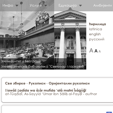
Инфо
Услуге
Едукација
Амбијенти
ћирилица
latinica
english
русский
Универзитет у Београду
Универзитетска библиотека "Светозар Марковић"
-
-
Све збирке
Рукописи
Оријентални рукописи
Ḥawāš ǧadīda wa āṯār mufīda ‘alā matni Īsāġūğî
at-Tūqādî, As-Sayyid ‘Umar ibn Ṣāliḥ al-Fayḍî - author