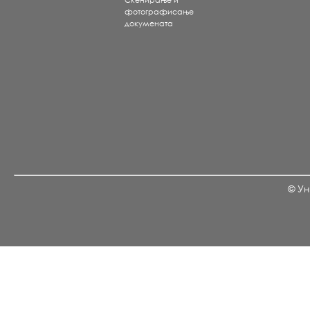
Скенирање и
фотографисање
докумената
© Ун