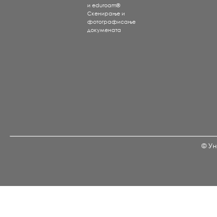
и eduroam®
Скенирање и
фотографисање
докумената
© Ун