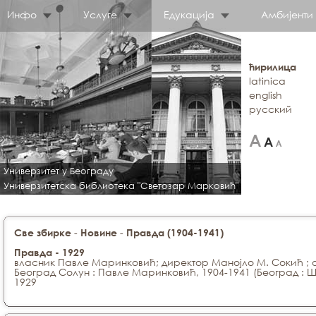
Инфо
Услуге
Едукација
Амбијенти
ћирилица
latinica
english
русский
Универзитет у Београду
Универзитетска библиотека "Светозар Марковић"
-
-
Све збирке
Новине
Правда (1904-1941)
Правда - 1929
власник Павле Маринковић; директор Манојло М. Сокић ; 
Београд Солун : Павле Маринковић, 1904-1941 (Београд :
1929