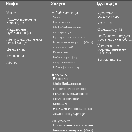
Инфо
Услуге
Едукација
Упис
У Библиотеци
Курсеви и
радионице
Упис
Радно време и
Цитираност
локација
КоБСОН
Међубиблиотечка
Издавање
Средом у 12
позајмица
публикација
LibGuides - водич
Претрага каталога
Међубиблиотечка
кроз научне обла
Бежични интернет (Wi-Fi)
позајмица
Упутства за
и eduroam®
Ценовник
коришћење е-
Koлекције
извора
Контакти
Библиографије
Заказивање
Мапа
истраживача
ЕУ инфо центар
Е-услуге
Е-каталог
Моја библиотека
Питај библиотекара
LibGuides: водич кроз
научне области
КоБСОН
E-CRIS.SR Истраживачка
делатност у Србији
ИТ услуге
Штампање и копирање
Бежични интернет (Wi-Fi)