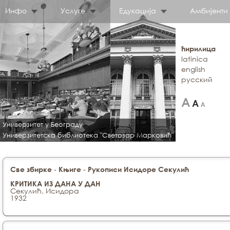
Инфо
Услуге
Едукација
Амбијенти
ћирилица
latinica
english
русский
Универзитет у Београду
Универзитетска библиотека "Светозар Марковић"
-
-
Све збирке
Књиге
Рукописи Исидоре Секулић
КРИТИКА ИЗ ДАНА У ДАН
Секулић, Исидора
1932