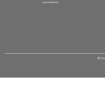
докумената
© Ун