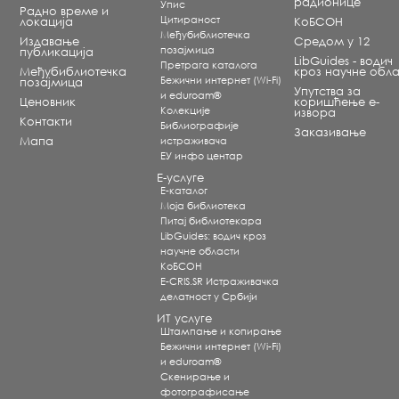
радионице
Упис
Радно време и
Цитираност
локација
КоБСОН
Међубиблиотечка
Издавање
Средом у 12
позајмица
публикација
LibGuides - водич
Претрага каталога
Међубиблиотечка
кроз научне обла
Бежични интернет (Wi-Fi)
позајмица
Упутства за
и eduroam®
Ценовник
коришћење е-
Koлекције
извора
Контакти
Библиографије
Заказивање
Мапа
истраживача
ЕУ инфо центар
Е-услуге
Е-каталог
Моја библиотека
Питај библиотекара
LibGuides: водич кроз
научне области
КоБСОН
E-CRIS.SR Истраживачка
делатност у Србији
ИТ услуге
Штампање и копирање
Бежични интернет (Wi-Fi)
и eduroam®
Скенирање и
фотографисање