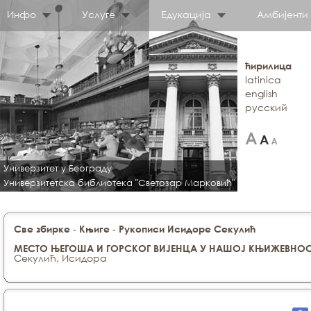
Инфо
Услуге
Едукација
Амбијенти
ћирилица
latinica
english
русский
Универзитет у Београду
Универзитетска библиотека "Светозар Марковић"
-
-
Све збирке
Књиге
Рукописи Исидоре Секулић
МЕСТО ЊЕГОША И ГОРСКОГ ВИЈЕНЦА У НАШОЈ КЊИЖЕВНО
Секулић, Исидора