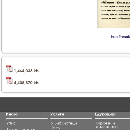
1,464,033 kb
4,408,870 kb
Инфо
Услуге
Едукација
Упис
У Библиотеци
Курсеви и
радионице
Упис
Радно време и