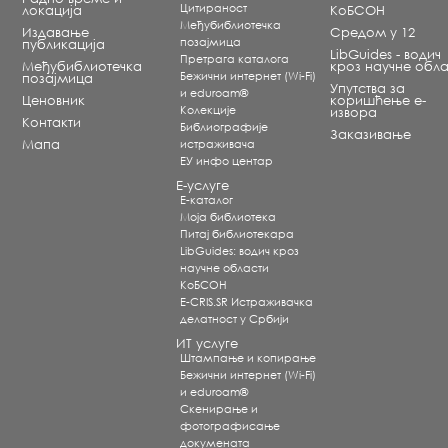
Цитираност
локација
КоБСОН
Међубиблиотечка
Издавање
Средом у 12
позајмица
публикација
LibGuides - водич
Претрага каталога
Међубиблиотечка
кроз научне обла
Бежични интернет (Wi-Fi)
позајмица
Упутства за
и eduroam®
Ценовник
коришћење е-
Koлекције
извора
Контакти
Библиографије
Заказивање
Мапа
истраживача
ЕУ инфо центар
Е-услуге
Е-каталог
Моја библиотека
Питај библиотекара
LibGuides: водич кроз
научне области
КоБСОН
E-CRIS.SR Истраживачка
делатност у Србији
ИТ услуге
Штампање и копирање
Бежични интернет (Wi-Fi)
и eduroam®
Скенирање и
фотографисање
докумената