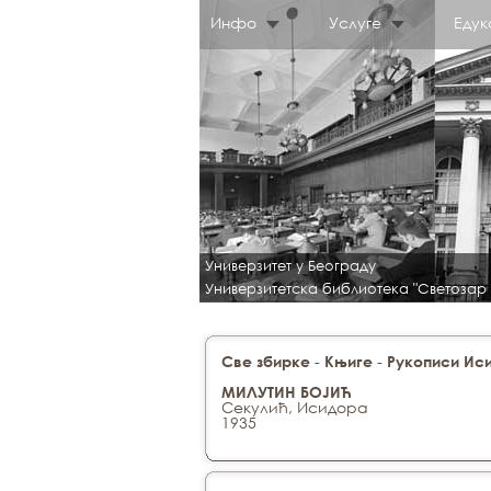
Инфо
Услуге
Едук
Универзитет у Београду
Универзитетска библиотека "Светозар
-
-
Све збирке
Књиге
Рукописи Ис
МИЛУТИН БОЈИЋ
Секулић, Исидора
1935