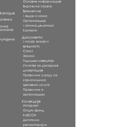
Основне информације
Виртуелна посета
s
Времеплов
alkanique
Медији о нама
отечки
Организација
Матична делатност
тима
Балкана
Контакти
Документи
учајних
Мисија, визија и
вредности
Статут
Закони
Годишњи извештаји
Упутство за докторске
дисертације
Правилник о раду са
корисницима
Ценовник услуга
Правилник о
организацији
Колекције
Историјат
Општи фонд
КоБСОН
Дигитални
репозиторијум