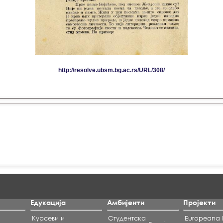
Едукација
Амбијенти
Пројекти
Курсеви и
Студентска
Europeana L