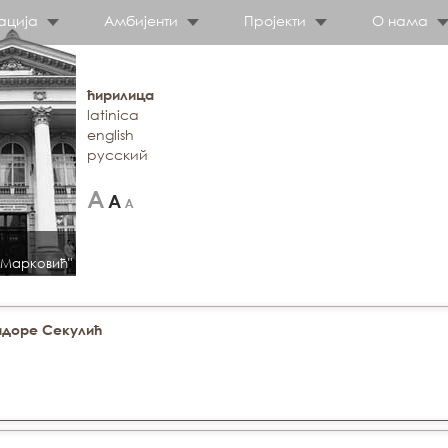
ација
Амбијенти
Пројекти
О нама
ћирилица
latinica
english
русский
 Марковић"
идоре Секулић