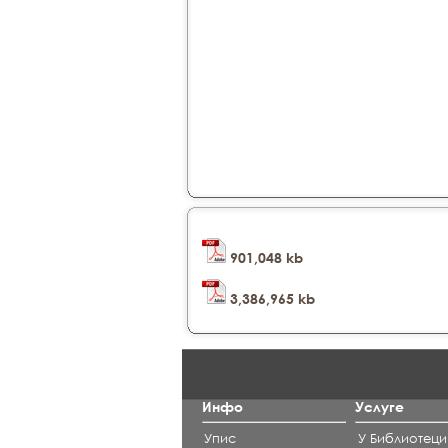
901,048 kb
3,386,965 kb
Инфо
Услуге
Упис
У Библиотеци