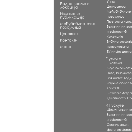
Упис
Радно време и
Цитираност
локација
Међубиблиоте
Издавање
позајмица
публикација
Претрага ката
Међубиблиотечка
Бежични интерне
позајмица
и eduroam®
Ценовник
Koлекције
Контакти
Библиографиј
Мапа
истраживача
ЕУ инфо цент
Е-услуге
Е-каталог
Моја библиоте
Питај библиот
LibGuides: води
научне област
КоБСОН
E-CRIS.SR Истр
делатност у Ср
ИТ услуге
Штампање и 
Бежични интерне
и eduroam®
Скенирање и
фотографиса