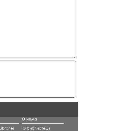
О нама
ibraries
О библиотеци