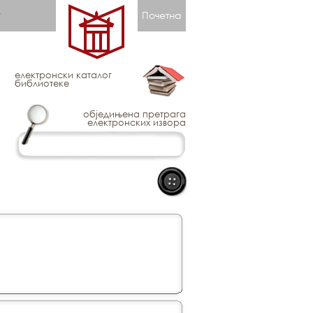
Почетна
електронски каталог
библиотеке
обједињена претрага
електронских извора