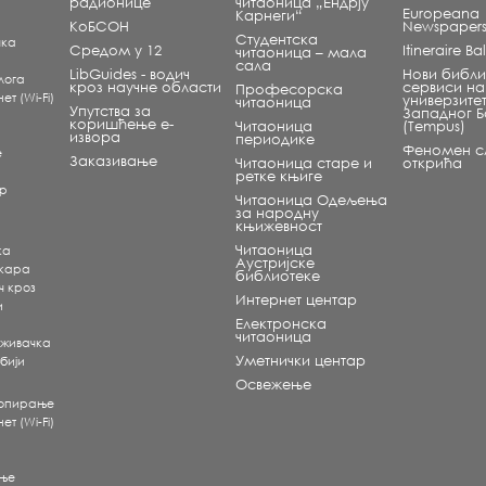
радионице
читаоница „Ендрју
Europeana
Карнеги“
КоБСОН
Newspaper
Студентска
чка
Средом у 12
Itineraire B
читаоница – мала
сала
LibGuides - водич
Нови библи
лога
кроз научне области
сервиси на
Професорска
т (Wi-Fi)
универзите
читаоница
Упутства за
Западног 
коришћење е-
Читаоница
(Tempus)
извора
периодике
Феномен сл
е
Заказивање
Читаоница старе и
открића
ретке књиге
ар
Читаоница Одељења
за народну
књижевност
Читаоница
ка
Аустријске
екара
библиотеке
ч кроз
Интернет центар
и
Електронска
читаоница
аживачка
Уметнички центар
бији
Освежење
копирање
т (Wi-Fi)
ње