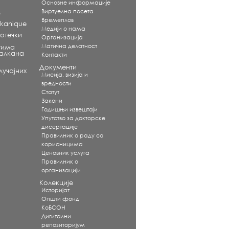
Основне информације
Виртуелна посета
s
Времеплов
alkanique
Медији о нама
отечки
Организација
Матична делатност
тима
Балкана
Контакти
Документи
учајних
Мисија, визија и
вредности
Статут
Закони
Годишњи извештаји
Упутство за докторске
дисертације
Правилник о раду са
корисницима
Ценовник услуга
Правилник о
организацији
Колекције
Историјат
Општи фонд
КоБСОН
Дигитални
репозиторијум