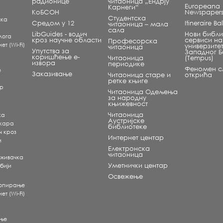
радионице
читаоница „Ендрју
Europeana
Карнеги“
КоБСОН
Newspaper
Студентска
чка
Средом у 12
Itineraire B
читаоница – мала
сала
LibGuides - водич
Нови библи
лога
кроз научне области
сервиси на
Професорска
т (Wi-Fi)
универзите
читаоница
Упутства за
Западног 
коришћење е-
Читаоница
(Tempus)
извора
периодике
Феномен сл
е
Заказивање
Читаоница старе и
открића
ретке књиге
ар
Читаоница Одељења
за народну
књижевност
Читаоница
ка
Аустријске
екара
библиотеке
ч кроз
Интернет центар
и
Електронска
читаоница
аживачка
Уметнички центар
бији
Освежење
копирање
т (Wi-Fi)
ње