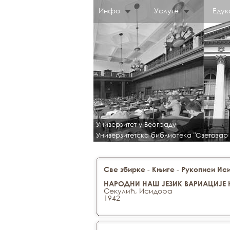
Инфо
Услуге
Едук
Универзитет у Београду
Универзитетска библиотека "Светозар
-
-
Све збирке
Књиге
Рукописи Ис
НАРОДНИ НАШ ЈЕЗИК ВАРИАЦИЈЕ 
Секулић, Исидора
1942