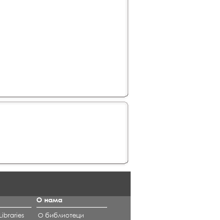
О нама
ibraries
О библиотеци