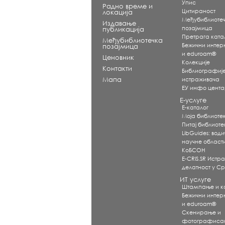
Упис
Радно време и
Цитираност
локација
Међубиблиоте
Издавање
позајмица
публикација
Претрага ката
Међубиблиотечка
Бежични интерне
позајмица
и eduroam®
Ценовник
Koлекције
Контакти
Библиографиј
Мапа
истраживача
ЕУ инфо цент
Е-услуге
Е-каталог
Моја библиоте
Питај библиот
LibGuides: води
научне област
КоБСОН
E-CRIS.SR Истр
делатност у Ср
ИТ услуге
Штампање и 
Бежични интерне
и eduroam®
Скенирање и
фотографиса