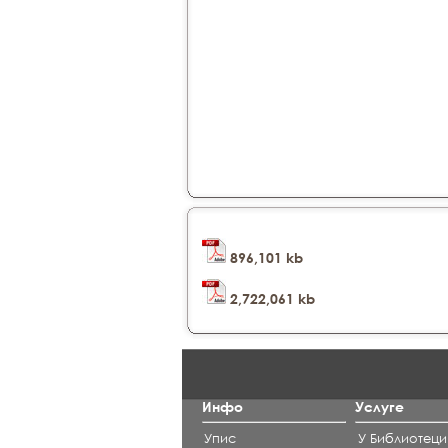
896,101 kb
2,722,061 kb
Инфо
Услуге
Упис
У Библиотеци