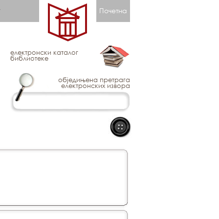
Почетна
електронски каталог
библиотеке
обједињена претрага
електронских извора