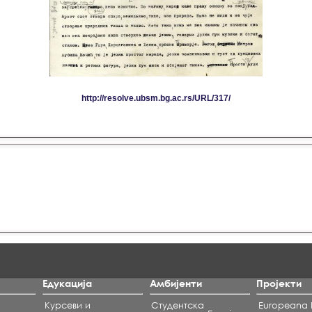
Едукација
Амбијенти
Пројекти
Курсеви и
Студентска
Europeana L