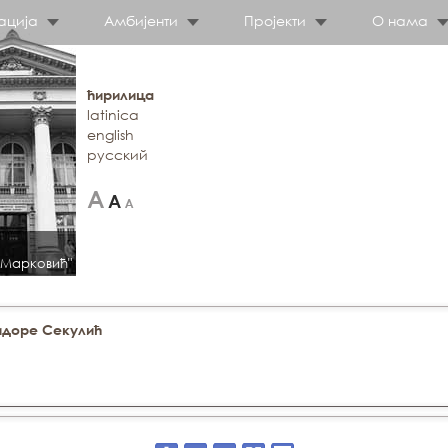
ација
Амбијенти
Пројекти
О нама
ћирилица
latinica
english
русский
 Марковић"
идоре Секулић