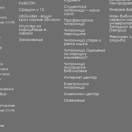
Карнеги“
КоБСОН
Newspaper
Студентска
чка
Средом у 12
Itineraire B
читаоница – мала
сала
LibGuides - водич
Нови библи
лога
кроз научне области
сервиси на
Професорска
т (Wi-Fi)
универзите
читаоница
Упутства за
Западног 
коришћење е-
Читаоница
(Tempus)
извора
периодике
Феномен сл
е
Заказивање
Читаоница старе и
открића
ретке књиге
ар
Читаоница Одељења
за народну
књижевност
Читаоница
ка
Аустријске
екара
библиотеке
ч кроз
Интернет центар
и
Електронска
читаоница
аживачка
Уметнички центар
бији
Освежење
копирање
т (Wi-Fi)
ње