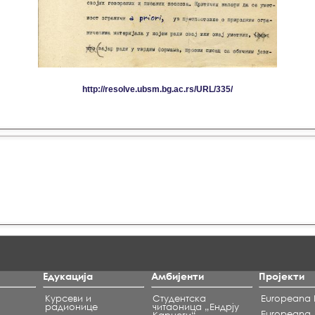
Едукација
Амбијенти
Пројекти
Курсеви и
Студентска
Europeana L
радионице
читаоница „Ендрју
Europeana