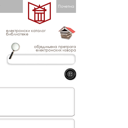
Почетна
електронски каталог
библиотеке
обједињена претрага
електронских извора