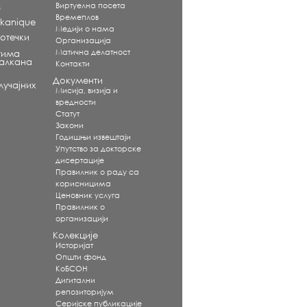
Виртуелна посета
s
Времеплов
alkanique
Медији о нама
отечки
Организација
Матична делатност
тима
Балкана
Контакти
Документи
учајних
Мисија, визија и
вредности
Статут
Закони
Годишњи извештаји
Упутство за докторске
дисертације
Правилник о раду са
корисницима
Ценовник услуга
Правилник о
организацији
Колекције
Историјат
Општи фонд
КоБСОН
Дигитални
репозиторијум
Серијске публикације