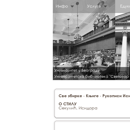
Инфо
Услуге
Едук
Универзитет у Београду
Универзитетска библиотека "Светозар
-
-
Све збирке
Књиге
Рукописи Ис
О СТИЛУ
Секулић, Исидора