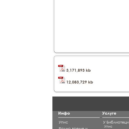
3,171,893 kb
12,083,729 kb
Инфо
Услуге
Упис
У Библиотеци
Упис
Радно време и