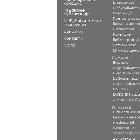
Цитираност
локација
Међубиблиоте
Издавање
позајмица
публикација
Претрага ката
Међубиблиотечка
Бежични интерне
позајмица
и eduroam®
Ценовник
Koлекције
Контакти
Библиографиј
Мапа
истраживача
ЕУ инфо цент
Е-услуге
Е-каталог
Моја библиоте
Питај библиот
LibGuides: води
научне област
КоБСОН
E-CRIS.SR Истр
делатност у Ср
ИТ услуге
Штампање и 
Бежични интерне
и eduroam®
Скенирање и
фотографиса
докумената