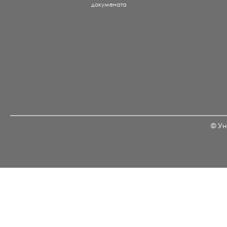
докумената
© Ун