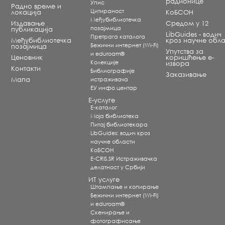
радионице
Упис
Радно време и
Цитираност
локација
КоБСОН
Међубиблиотечка
Издавање
Средом у 12
позајмица
публикација
LibGuides - водич
Претрага каталога
Међубиблиотечка
кроз научне обла
Бежични интернет (Wi-Fi)
позајмица
Упутства за
и eduroam®
Ценовник
коришћење е-
Koлекције
извора
Контакти
Библиографије
Заказивање
Мапа
истраживача
ЕУ инфо центар
Е-услуге
Е-каталог
Моја библиотека
Питај библиотекара
LibGuides: водич кроз
научне области
КоБСОН
E-CRIS.SR Истраживачка
делатност у Србији
ИТ услуге
Штампање и копирање
Бежични интернет (Wi-Fi)
и eduroam®
Скенирање и
фотографисање