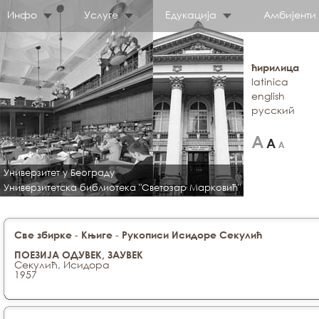
Инфо
Услуге
Едукација
Амбијенти
ћирилица
latinica
english
русский
Универзитет у Београду
Универзитетска библиотека "Светозар Марковић"
-
-
Све збирке
Књиге
Рукописи Исидоре Секулић
ПОЕЗИЈА ОДУВЕК, ЗАУВЕК
Секулић, Исидора
1957