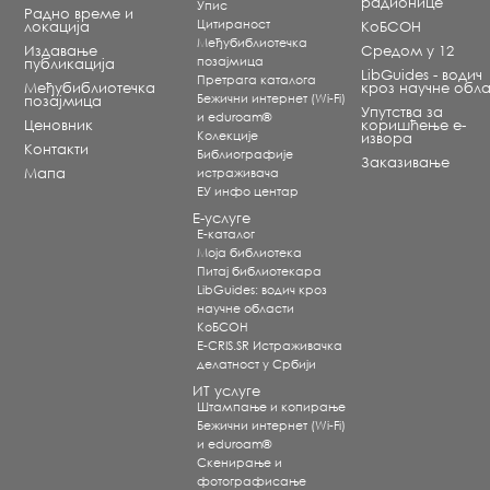
радионице
Упис
Радно време и
Цитираност
локација
КоБСОН
Међубиблиотечка
Издавање
Средом у 12
позајмица
публикација
LibGuides - водич
Претрага каталога
Међубиблиотечка
кроз научне обла
Бежични интернет (Wi-Fi)
позајмица
Упутства за
и eduroam®
Ценовник
коришћење е-
Koлекције
извора
Контакти
Библиографије
Заказивање
Мапа
истраживача
ЕУ инфо центар
Е-услуге
Е-каталог
Моја библиотека
Питај библиотекара
LibGuides: водич кроз
научне области
КоБСОН
E-CRIS.SR Истраживачка
делатност у Србији
ИТ услуге
Штампање и копирање
Бежични интернет (Wi-Fi)
и eduroam®
Скенирање и
фотографисање