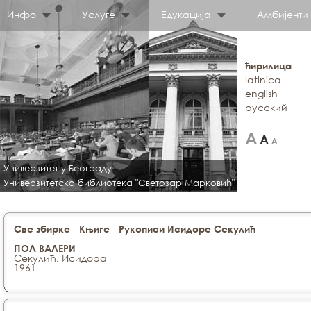
Инфо
Услуге
Едукација
Амбијенти
ћирилица
latinica
english
русский
Универзитет у Београду
Универзитетска библиотека "Светозар Марковић"
-
-
Све збирке
Књиге
Рукописи Исидоре Секулић
ПОЛ ВАЛЕРИ
Секулић, Исидора
1961