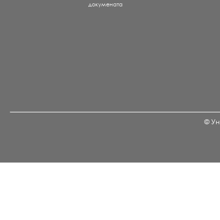
докумената
© Ун