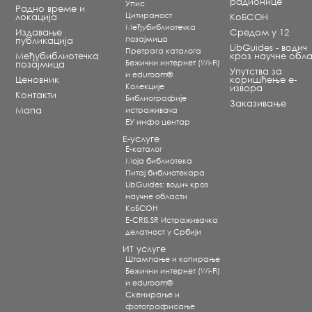
радионице
Упис
Радно време и
Цитираност
локација
КоБСОН
Међубиблиотечка
Издавање
Средом у 12
позајмица
публикација
LibGuides - водич
Претрага каталога
Међубиблиотечка
кроз научне обла
Бежични интернет (Wi-Fi)
позајмица
Упутства за
и eduroam®
Ценовник
коришћење е-
Koлекције
извора
Контакти
Библиографије
Заказивање
Мапа
истраживача
ЕУ инфо центар
Е-услуге
Е-каталог
Моја библиотека
Питај библиотекара
LibGuides: водич кроз
научне области
КоБСОН
E-CRIS.SR Истраживачка
делатност у Србији
ИТ услуге
Штампање и копирање
Бежични интернет (Wi-Fi)
и eduroam®
Скенирање и
фотографисање