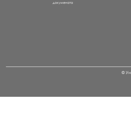
докумената
© Ун