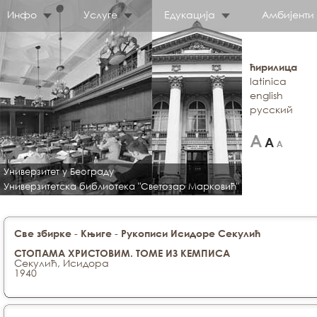
Инфо
Услуге
Едукација
Амбијенти
ћирилица
latinica
english
русский
Универзитет у Београду
Универзитетска библиотека "Светозар Марковић"
-
-
Све збирке
Књиге
Рукописи Исидоре Секулић
СТОПАМА ХРИСТОВИМ. ТОМЕ ИЗ КЕМПИСА
Секулић, Исидора
1940