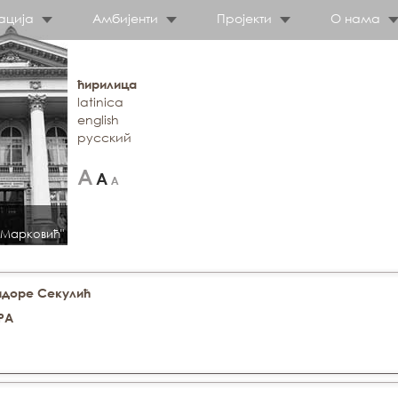
ација
Амбијенти
Пројекти
О нама
ћирилица
latinica
english
русский
 Марковић"
идоре Секулић
РА