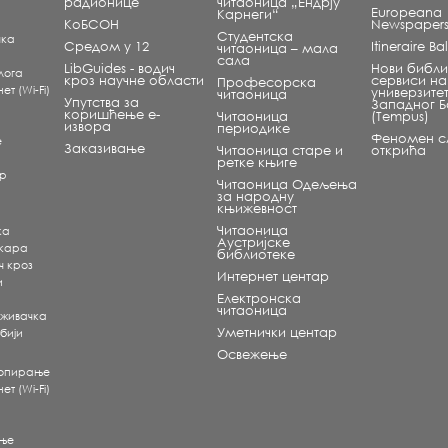
радионице
читаоница „Ендрју
Europeana
Карнеги“
КоБСОН
Newspaper
Студентска
чка
Средом у 12
Itineraire B
читаоница – мала
сала
LibGuides - водич
Нови библи
лога
кроз научне области
сервиси на
Професорска
т (Wi-Fi)
универзите
читаоница
Упутства за
Западног 
коришћење е-
Читаоница
(Tempus)
извора
периодике
Феномен сл
е
Заказивање
Читаоница старе и
открића
ретке књиге
ар
Читаоница Одељења
за народну
књижевност
Читаоница
ка
Аустријске
екара
библиотеке
ч кроз
Интернет центар
и
Електронска
читаоница
аживачка
Уметнички центар
бији
Освежење
копирање
т (Wi-Fi)
ње