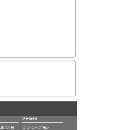
О нама
ibraries
О библиотеци