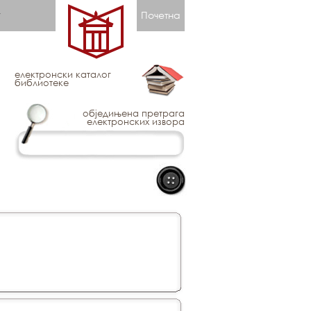
Почетна
електронски каталог
библиотеке
обједињена претрага
електронских извора