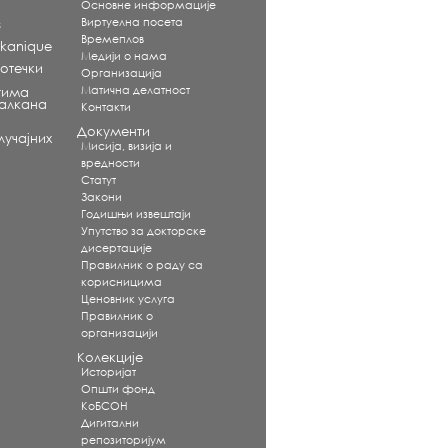
Основне информације
Виртуелна посета
s
Времеплов
alkanique
Медији о нама
отечки
Организација
Матична делатност
тима
Балкана
Контакти
Документи
учајних
Мисија, визија и
вредности
Статут
Закони
Годишњи извештаји
Упутство за докторске
дисертације
Правилник о раду са
корисницима
Ценовник услуга
Правилник о
организацији
Колекције
Историјат
Општи фонд
КоБСОН
Дигитални
репозиторијум