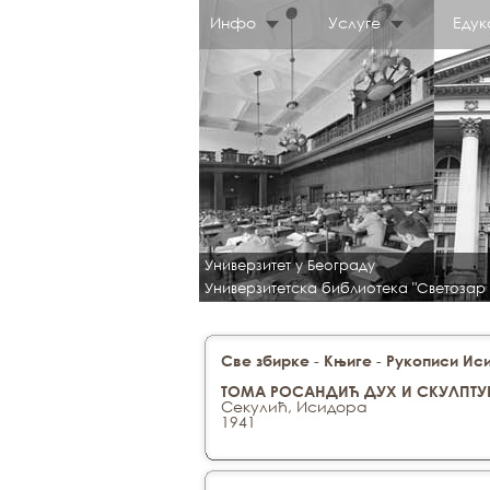
Инфо
Услуге
Едук
Универзитет у Београду
Универзитетска библиотека "Светозар
-
-
Све збирке
Књиге
Рукописи Ис
ТОМА РОСАНДИЋ ДУХ И СКУЛПТУ
Секулић, Исидора
1941