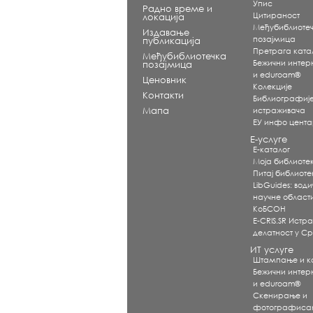
Упис
Радно време и
Цитираност
локација
Међубиблиоте
Издавање
позајмица
публикација
Претрага ката
Међубиблиотечка
Бежични интерне
позајмица
и eduroam®
Ценовник
Koлекције
Контакти
Библиографиј
Мапа
истраживача
ЕУ инфо цент
Е-услуге
Е-каталог
Моја библиоте
Питај библиот
LibGuides: води
научне област
КоБСОН
E-CRIS.SR Истр
делатност у Ср
ИТ услуге
Штампање и 
Бежични интерне
и eduroam®
Скенирање и
фотографиса