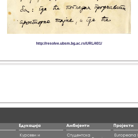
Едукација
Амбијенти
Пројекти
Курсеви и
Студентска
Europeana L