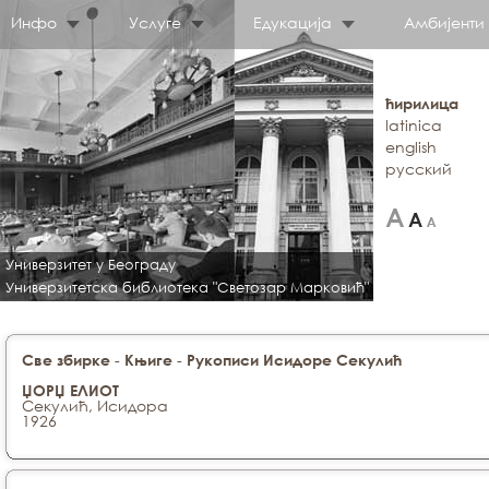
Инфо
Услуге
Едукација
Амбијенти
ћирилица
latinica
english
русский
Универзитет у Београду
Универзитетска библиотека "Светозар Марковић"
-
-
Све збирке
Књиге
Рукописи Исидоре Секулић
ЏОРЏ ЕЛИОТ
Секулић, Исидора
1926