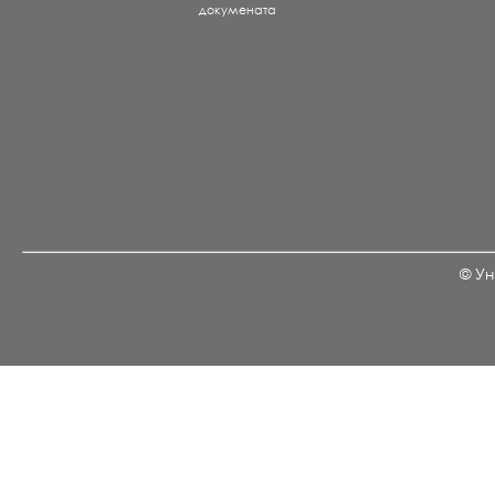
докумената
© Ун