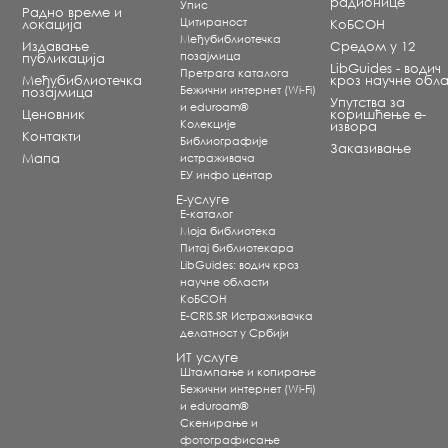
радионице
Упис
Радно време и
Цитираност
локација
КоБСОН
Међубиблиотечка
Издавање
Средом у 12
позајмица
публикација
LibGuides - водич
Претрага каталога
Међубиблиотечка
кроз научне обла
Бежични интернет (Wi-Fi)
позајмица
Упутства за
и eduroam®
Ценовник
коришћење е-
Koлекције
извора
Контакти
Библиографије
Заказивање
Мапа
истраживача
ЕУ инфо центар
Е-услуге
Е-каталог
Моја библиотека
Питај библиотекара
LibGuides: водич кроз
научне области
КоБСОН
E-CRIS.SR Истраживачка
делатност у Србији
ИТ услуге
Штампање и копирање
Бежични интернет (Wi-Fi)
и eduroam®
Скенирање и
фотографисање