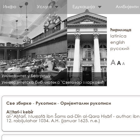
Инфо
Услуге
Едукација
Амбијенти
ћирилица
latinica
english
русский
Универзитет у Београду
Универзитетска библиотека "Светозар Марковић"
-
-
Све збирке
Рукописи
Оријентални рукописи
AḪtarî-i kebīr
al-’Aḫtarî, Muṣṭafā ibn Šams ad-Dīn al-Qara Hiṣārî - author; ib
12. rabijulahar 1034. A.H. (januar 1625. n.e.)