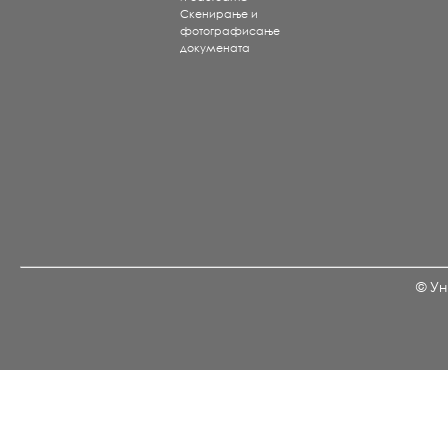
Скенирање и
фотографисање
докумената
© Ун