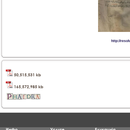
50,515,531 kb
165,572,985 kb
Инфо
Услуге
Едукација