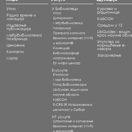
Упис
У Библиотеци
Курсеви и
радионице
Упис
Радно време и
Цитираност
локација
КоБСОН
Међубиблиотечка
Издавање
Средом у 12
позајмица
публикација
LibGuides - водич
Претрага каталога
Међубиблиотечка
кроз научне обла
Бежични интернет (Wi-Fi)
позајмица
Упутства за
и eduroam®
Ценовник
коришћење е-
Koлекције
извора
Контакти
Библиографије
Заказивање
Мапа
истраживача
ЕУ инфо центар
Е-услуге
Е-каталог
Моја библиотека
Питај библиотекара
LibGuides: водич кроз
научне области
КоБСОН
E-CRIS.SR Истраживачка
делатност у Србији
ИТ услуге
Штампање и копирање
Бежични интернет (Wi-Fi)
и eduroam®