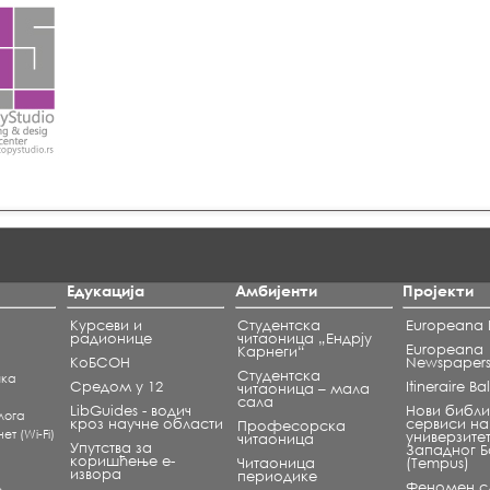
Едукација
Амбијенти
Пројекти
Курсеви и
Студентска
Europeana L
радионице
читаоница „Ендрју
Europeana
Карнеги“
КоБСОН
Newspaper
Студентска
чка
Средом у 12
Itineraire B
читаоница – мала
сала
LibGuides - водич
Нови библи
лога
кроз научне области
сервиси на
Професорска
т (Wi-Fi)
универзите
читаоница
Упутства за
Западног 
коришћење е-
Читаоница
(Tempus)
извора
периодике
Феномен сл