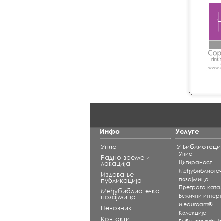
Инфо
Услуге
Упис
У Библиотеци
Упис
Радно време и
Цитираност
локација
Међубиблиоте
Издавање
позајмица
публикација
Претрага ката
Међубиблиотечка
Бежични интерне
позајмица
и eduroam®
Ценовник
Koлекције
Контакти