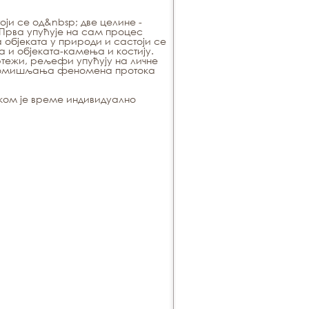
ји се од&nbsp; две целине -
 Прва упућује на сам процес
бјеката у природи и састоји се
 и објеката-камења и костију.
цртежи, рељефи упућују на личне
ромишљања феномена протока
 ком је време индивидуално