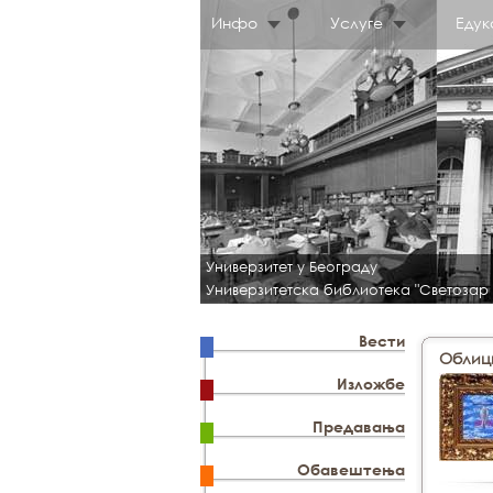
Инфо
Услуге
Едук
Универзитет у Београду
Универзитетска библиотека "Светозар
Вести
Облиц
Изложбе
Предавања
Обавештења