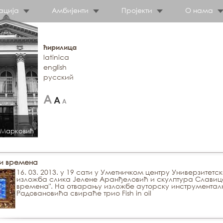
ација
Амбијенти
Пројекти
О нама
ћирилица
latinica
english
русский
 Марковић"
и времена
16. 03. 2013. у 19 сати у Уметничком центру Универзитет
изложба слика Јелене Аранђеловић и скулптура Славиц
времена". На отварању изложбе ауторску инструментал
Радовановића свираће трио Fish in oil