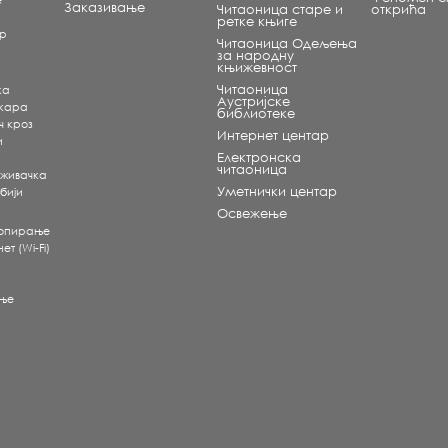
е
Заказивање
Читаоница старе и
открића
ретке књиге
ар
Читаоница Одељења
за народну
књижевност
Читаоница
ка
Аустријске
екара
библиотеке
ч кроз
Интернет центар
и
Електронска
читаоница
аживачка
Уметнички центар
бији
Освежење
копирање
т (Wi-Fi)
ње