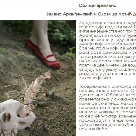
Облици времена
Јелена Аранђеловић и Славица Лазић 
Заједнички излагачки под
генерације под називом
виђење јединственог при
Аранђеловић и скулптуре
организоване у виду инти
музеја који истиче компа
Време, појам који се до
расправе филозофа и уме
тачка размишљања двеју у
њихових реализованих ли
поетике две уметнице воде
спајају се у једну сушти
раздвајају два начина инт
ликовна језика.
Ток времена у сликама Ј
преокупација ауторке. О
два начина. Објективна та
презентована у сликама 
коме се уметница налази
посматрача и приповедача
интимни доживљај времен
из серије
Фактор времена
посматрајући птице, она 
услед евокације побуђен
нежних бића.