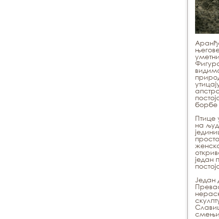
Аранђе
његове
уметн
Фигура
видимо
природ
утицај
апстра
постој
борбе
Птице 
на људ
једини
просто
женска
открив
један 
постој
Један 
Прева
нераск
скулпт
Славиц
смењив