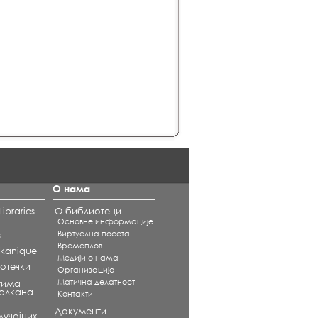
О нама
ibraries
О библиотеци
Основне информације
Виртуелна посета
s
Времеплов
alkanique
Медији о нама
отечки
Организација
Матична делатност
тима
Балкана
Контакти
Документи
учајних