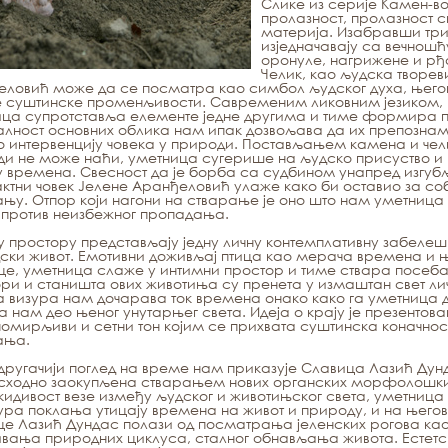
Слике из серије
Камен-во
пролазност, пролазност св
материја. Изабравши три
изједначавају са вечнош
оронуле, нагрижене и рђа
Челик, као људска творе
ловић може да се посматра као симбол људског духа, његов
 суштинске променљивости. Савременим ликовним језиком, 
ица супротставља елементе једне другима и тиме формира 
лност основних облика нам ипак дозвољава да их препознамо
 интервенцију човека у природи. Постављањем камена и челик
и не може наћи, уметница сугерише на људско присуство и 
у времена. Свесност да је борба са судбином унапред изгубљ
ктни човек Јелене Аранђеловић улаже како би оставио за со
ању. Отпор који нагони на стварање је оно што нам уметница
 против неизбежног пропадања.
у простору представљају једну личну контемплативну забелеш
ски живот. Емотивни доживљај птица као мерача времена и њ
це, уметница слаже у интимни простор и тиме ствара посеб
ри и станишта ових животиња су пренета у измаштан свет ли
 визура нам дочарава ток времена онако како га уметница
а нам део њеног унутарњег света. Идеја о крају је презентов
помирљиви и сетни тон којим се прихвата суштинска коначност
ања.
другачији поглед на време нам приказује Славица Лазић Дун
сходно заокупљена стварањем нових органских морфолошки
идивост везе између људског и животињског света, уметница
ура поклања утицају времена на живот и природу, и на његов
е Лазић Дундас полази од посматрања јеленских рогова као
ања природних циклуса, сталног обнављања живота. Естетск