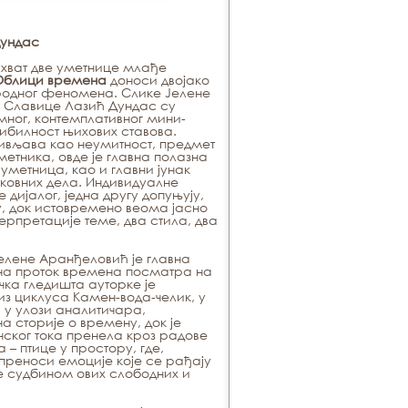
Дундас
ухват две уметнице млађе
Облици времена
доноси двојако
родног феномена. Слике Јелене
 Славице Лазић Дундас су
мног, контемплативног мини-
тибилност њихових ставова.
живљава као неумитност, предмет
тника, овде је главна полазна
метница, као и главни јунак
ковних дела. Индивидуалне
 дијалог, једна другу допуњују,
ну, док истовремено веома јасно
ерпретације теме, два стила, два
елене Аранђеловић је главна
на проток времена посматра на
чка гледишта ауторке је
из циклуса
Камен-вода-челик
, у
 у улози аналитичара,
 сторије о времену, док је
ског тока пренела кроз радове
 – птице у простору
, где,
преноси емоције које се рађају
е судбином ових слободних и