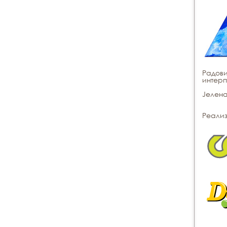
Радови
интер
Јелен
Реализ