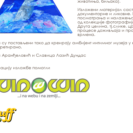
животиња, биљака).
Изложени материјал састо
документарне и ликовне.
посматрања и налажења о
од колекције фотографија
Друга целина, тј.слике, 
процесе доживљаја и п
врмена.
 су постављени тако да креирају амбијент интимног музеја у
претирано.
a Аранђеловић и Славицa Лазић Дундас
ацију изложбе помогли