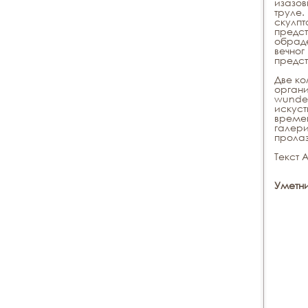
изазов
труле.
скулпт
предст
обраде
вечног
предст
Две ко
органи
wunde
искуст
времен
галери
пролаз
Текст 
Уметн