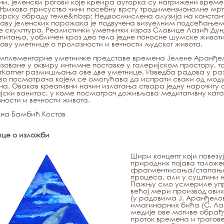
ни, јеленски рогови које креира ауторка су нагрижени врем
 Њихово присуство чини посебну врсту тродимензионалне мр
орску обраду теме&nbsp; Недвосмислена алузија на конста
аву јеленских парожака је подвучена визуелним подсећањем 
 скулптура. Реалистички уметнички израз Славице Лазић Дун
 питања, уобличен кроз део тела једне поносне шумске живо
аву уметнице о пролазности и вечности људског живота.
мплементарне уметничке представе времена Јелене Аранђел
зоване у оквиру интимне поставке у галеријском простору, 
rkamer размишљања ове две уметнице. Изведба радова у ра
во посматрача којем се омогућава да испрати сваки од мо
а. Овакав креативни начин излагања ствара једну нарочиту 
јски ванитас, у коме посматрач доживљава медитативну кат
ности и вечности живота.
Ана Бамбић Костов
ице о изложби
Шири концепт који повез
природних појава талож
фрагментисања/стапања,
процеса, али у суштини н
Пажњу смо усмериле упра
већој мери производ ових
(у радовима Ј. Аранђело
имагинарних бића (С. Лаз
медије ове мотиве обрађ
проток времена и трагове