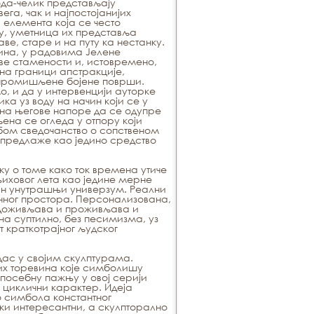
да-челик
представљају
ега, чак и најпостојанијих
 елемента која се често
ћу, уметница их представља
ве, старе и на путу ка нестанку.
вина, у радовима Јелене
е стамености и, истовремено,
на граници апстракције,
промишљене бојене површи.
, и да у интервенцији ауторке
а уз воду на начин који се у
на његове напоре да се одупре
ена се огледа у отпору који
бом сведочанство о сопственом
 предлаже као једино средство
ку о томе како ток времена утиче
иховог лета као једине мерне
ан унутрашњи универзум. Реални
чног простора. Персонализована,
 доживљава и проживљава и
ана суптилно, без песимизма, уз
 краткотрајног људског
дас у својим скулптурама.
х торевина које симболишу
 посебну пажњу у овој серији
 циклични карактер. Идеја
 симбола константног
и интересантни, а скулпторално