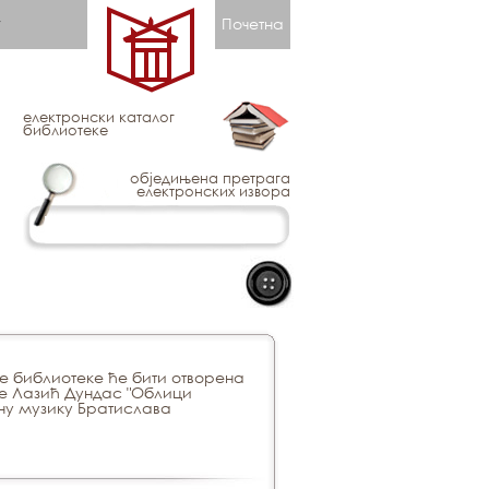
Почетна
електронски каталог
библиотеке
обједињена претрага
електронских извора
ске библиотеке ће бити отворена
е Лазић Дундас "Облици
ну музику Братислава