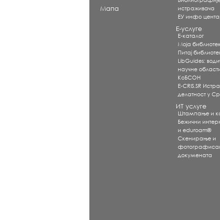
Библиографиј
Мапа
истраживача
ЕУ инфо цент
Е-услуге
Е-каталог
Моја библиоте
Питај библиот
LibGuides: води
научне област
КоБСОН
E-CRIS.SR Истр
делатност у Ср
ИТ услуге
Штампање и 
Бежични интерне
и eduroam®
Скенирање и
фотографиса
докумената