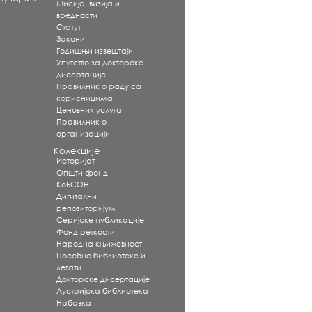
Мисија, визија и
вредности
Статут
Закони
Годишњи извештаји
Упутство за докторске
дисертације
Правилник о раду са
корисницима
Ценовник услуга
Правилник о
организацији
Колекције
Историјат
Општи фонд
КоБСОН
Дигитални
репозиторијум
Серијске публикације
Фонд реткости
Народна књижевност
Посебне библиотеке и
легати
Докторске дисертације
Аустријска библиотека
Набавка