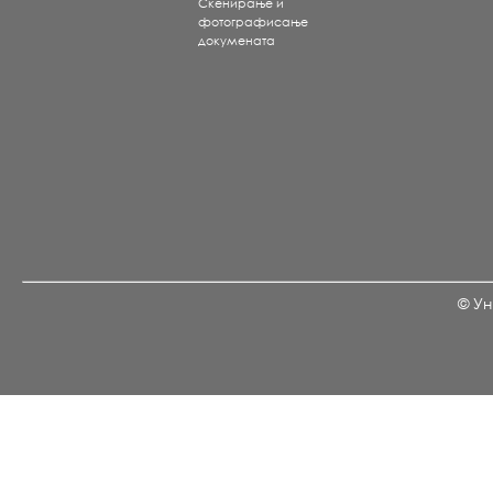
Скенирање и
фотографисање
докумената
© Ун