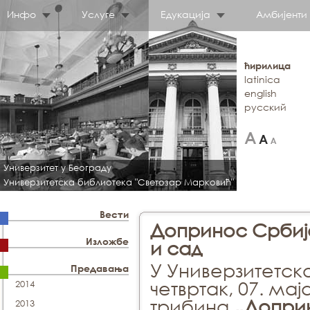
Инфо
Услуге
Едукација
Амбијенти
ћирилица
latinica
english
русский
Универзитет у Београду
Универзитетска библиотека "Светозар Марковић"
Вести
Допринос Србије
Изложбе
и сад
У Универзитетск
Предавања
четвртак, 07. мај
2014
трибина
„Доприн
2013