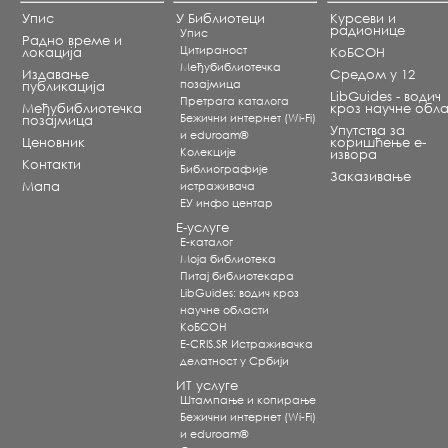
Упис
У Библиотеци
Курсеви и
радионице
Упис
Радно време и
Цитираност
локација
КоБСОН
Међубиблиотечка
Издавање
Средом у 12
позајмица
публикација
LibGuides - водич
Претрага каталога
Међубиблиотечка
кроз научне обла
Бежични интернет (Wi-Fi)
позајмица
Упутства за
и eduroam®
Ценовник
коришћење е-
Koлекције
извора
Контакти
Библиографије
Заказивање
Мапа
истраживача
ЕУ инфо центар
Е-услуге
Е-каталог
Моја библиотека
Питај библиотекара
LibGuides: водич кроз
научне области
КоБСОН
E-CRIS.SR Истраживачка
делатност у Србији
ИТ услуге
Штампање и копирање
Бежични интернет (Wi-Fi)
и eduroam®