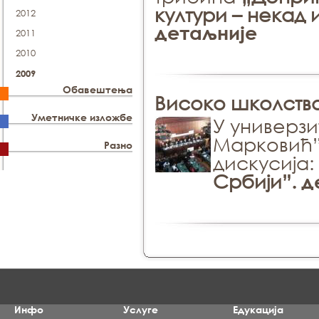
култури – некад 
2012
детаљније
2011
2010
2009
Обавештења
Високо школство
Уметничке изложбе
У универзи
Марковић” 
Разно
дискусија
Србији”.
д
Инфо
Услуге
Едукација