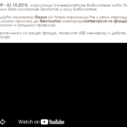
09 - 01.10.2013.
корисници Универзитетске библиотеке моћи ће 
ом Zeta компаније Zeutschel у холу Библиотеке.
љујући компанији
из Чачка корисници ће у овом перио
Docus
а
имати прилику да
бесплатно
скенирају
материјале из фонд
орским и сродним правима.
ите књигу из нашег фонда, понесите USB меморију и дођите 
огије!