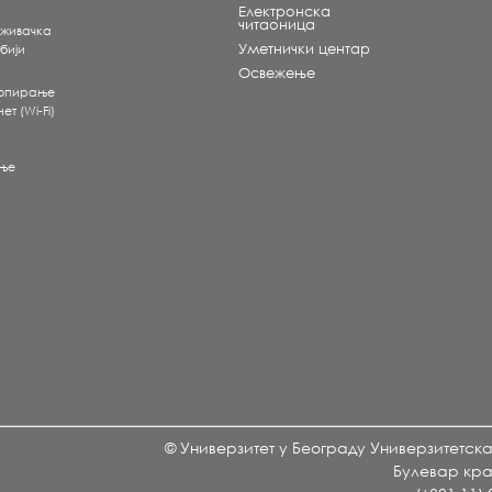
Електронска
читаоница
аживачка
Уметнички центар
бији
Освежење
копирање
т (Wi-Fi)
ње
© Универзитет у Београду Универзитетск
Булевар кра