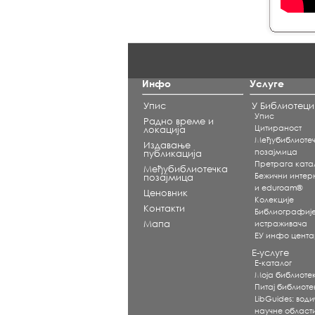
Инфо
Услуге
Упис
У Библиотеци
Упис
Радно време и
Цитираност
локација
Међубиблиоте
Издавање
позајмица
публикација
Претрага ката
Међубиблиотечка
Бежични интерне
позајмица
и eduroam®
Ценовник
Koлекције
Контакти
Библиографиј
Мапа
истраживача
ЕУ инфо цент
Е-услуге
Е-каталог
Моја библиоте
Питај библиот
LibGuides: води
научне област