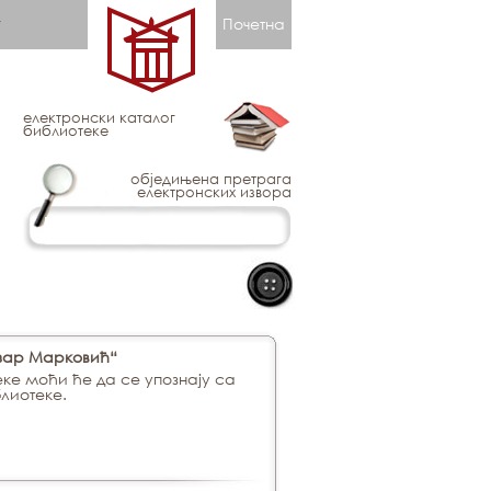
Почетна
електронски каталог
библиотеке
обједињена претрага
електронских извора
озар Марковић“
еке моћи ће да се упознају са
блиотеке.