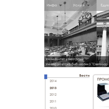
Инфо
Услуге
Едук
Универзитет у Београду
Универзитетска библиотека "Светозар
Вести
ПРОМОЦ
2014
2013
2012
2011
2010