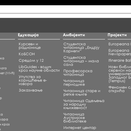
Едукација
Амбијенти
Пројекти
Курсеви и
Студентска
Europeana L
радионице
читаоница „Ендрју
Europeana
Карнеги“
КоБСОН
Newspaper
Студентска
чка
Средом у 12
Itineraire B
читаоница – мала
сала
LibGuides - водич
Нови библи
лога
кроз научне области
сервиси на
Професорска
т (Wi-Fi)
универзите
читаоница
Упутства за
Западног 
коришћење е-
Читаоница
(Tempus)
извора
периодике
Феномен сл
е
Заказивање
Читаоница старе и
открића
ретке књиге
ар
Читаоница Одељења
за народну
књижевност
Читаоница
ка
Аустријске
екара
библиотеке
ч кроз
Интернет центар
и