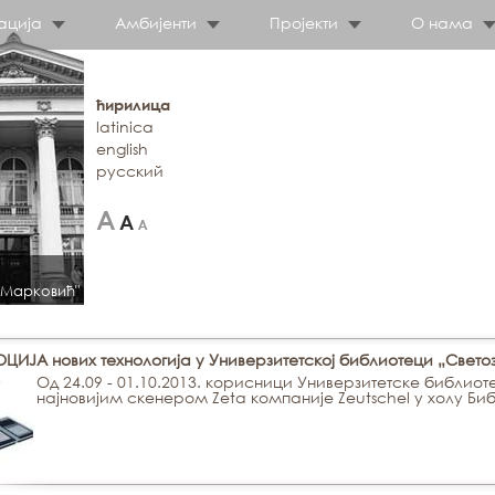
ација
Амбијенти
Пројекти
О нама
ћирилица
latinica
english
русский
 Марковић"
ИЈА нових технологија у Универзитетској библиотеци „Свет
Од 24.09 - 01.10.2013. корисници Универзитетске библиот
најновијим скенером Zeta компаније Zeutschel у холу Би