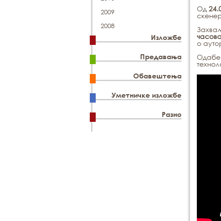
Од
24.
2009
скенер
2008
Захва
часов
Изложбе
о аут
Предавања
Одабер
технол
Обавештења
Уметничке изложбе
Разно