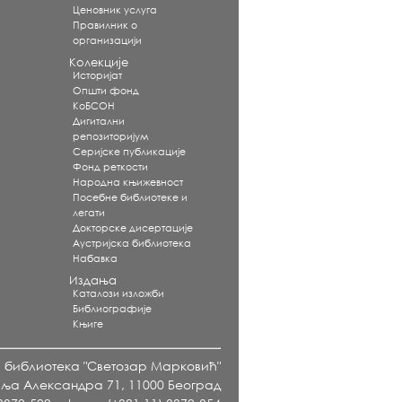
Ценовник услуга
Правилник о
организацији
Колекције
Историјат
Општи фонд
КоБСОН
Дигитални
репозиторијум
Серијске публикације
Фонд реткости
Народна књижевност
Посебне библиотеке и
легати
Докторске дисертације
Аустријска библиотека
Набавка
Издања
Каталози изложби
Библиографије
Књиге
а библиотека "Светозар Марковић"
ља Александра 71, 11000 Београд