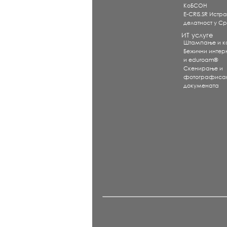
КоБСОН
E-CRIS.SR Истр
делатност у Ср
ИТ услуге
Штампање и 
Бежични интерне
и eduroam®
Скенирање и
фотографиса
докумената