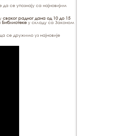
да се упознају са најновијим
ду
сваког радног дана од 10 до 15
а Библиотеке
у складу са Законом
да се дружимо уз најновије