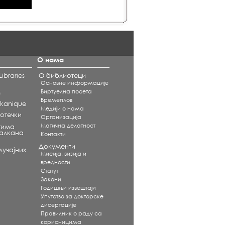
О нама
ibraries
О библиотеци
Основне информације
Виртуелна посета
s
Времеплов
alkanique
Медији о нама
отечки
Организација
Матична делатност
тима
Балкана
Контакти
Документи
учајних
Мисија, визија и
вредности
Статут
Закони
Годишњи извештаји
Упутство за докторске
дисертације
Правилник о раду са
корисницима