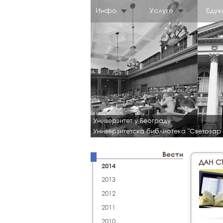
Инфо
Услуге
Едук
Универзитет у Београду
Универзитетска библиотека "Светозар
Вести
ДАН С
2014
2013
2012
2011
2010