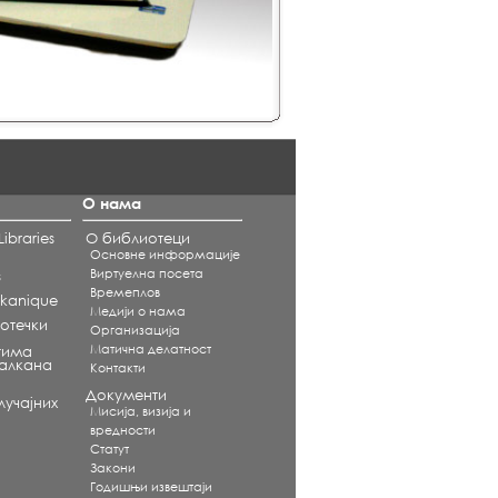
О нама
ibraries
О библиотеци
Основне информације
Виртуелна посета
s
Времеплов
alkanique
Медији о нама
отечки
Организација
Матична делатност
тима
Балкана
Контакти
Документи
учајних
Мисија, визија и
вредности
Статут
Закони
Годишњи извештаји