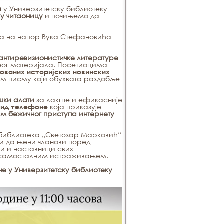
а
у Универзитетску библиотеку
у читаоницу
и почињемо да
ја на напор Вука Стефановића
антиревизионистичке литературе
аног материјала. Посетиоцима
зованих историјских новинских
ом писму који обухвата раздобље
шки алати
за лакше и ефикасније
која приказује
оид телефоне
м бежичног приступа интернету
 библиотека „Светозар Марковић“
и да њени чланови поред
ти и наставници свих
и самосталним истраживањем.
не у Универзитетску библиотеку