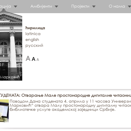
ација
Амбијенти
Пројекти
О нама
ћирилица
latinica
english
русский
 Марковић"
ТУДЕНАТА: Отварање Мале простонародне дигиталне читаони
Поводом Дана студената 4. априла у 11 часова Универзи
Марковић“ отвара Малу простонародну дигиталну читао
библиотечке услуге академској заједници Србије.