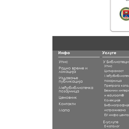
Инфо
Услуге
Упис
У Библиотеци
Упис
Радно време и
Цитираност
локација
Међубиблиоте
Издавање
позајмица
публикација
Претрага ката
Међубиблиотечка
Бежични интерне
позајмица
и eduroam®
Ценовник
Koлекције
Контакти
Библиографиј
Мапа
истраживача
ЕУ инфо цент
Е-услуге
Е-каталог