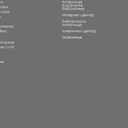
Читаоница
ка
Аустријске
екара
библиотеке
ч кроз
Интернет центар
и
Електронска
читаоница
аживачка
Уметнички центар
бији
Освежење
копирање
т (Wi-Fi)
ње