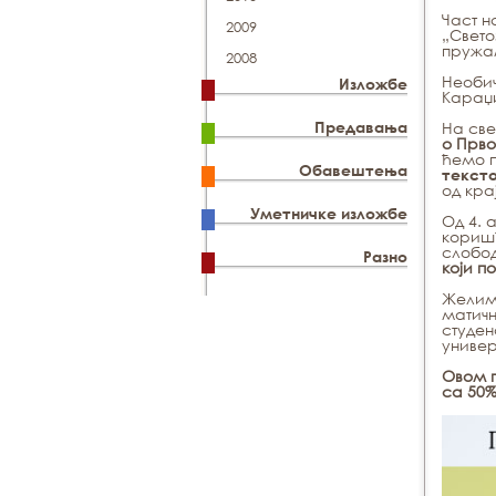
Част н
2009
„Свет
пруж
2008
Необич
Изложбе
Караџи
Предавања
На све
о Прво
ћемо 
Обавештења
текст
од кра
Уметничке изложбе
Од 4. 
коришћ
слобод
Разно
који п
Желимо
матичн
студен
универ
Овом п
са 50%