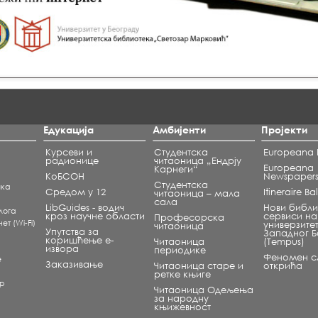
Едукација
Амбијенти
Пројекти
Курсеви и
Студентска
Europeana L
радионице
читаоница „Ендрју
Europeana
Карнеги“
КоБСОН
Newspaper
Студентска
чка
Средом у 12
Itineraire B
читаоница – мала
сала
LibGuides - водич
Нови библи
лога
кроз научне области
сервиси на
Професорска
т (Wi-Fi)
универзите
читаоница
Упутства за
Западног 
коришћење е-
Читаоница
(Tempus)
извора
периодике
Феномен сл
е
Заказивање
Читаоница старе и
открића
ретке књиге
ар
Читаоница Одељења
за народну
књижевност