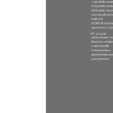
Моја библиоте
Питај библиот
LibGuides: води
научне област
КоБСОН
E-CRIS.SR Истр
делатност у Ср
ИТ услуге
Штампање и 
Бежични интерне
и eduroam®
Скенирање и
фотографиса
докумената