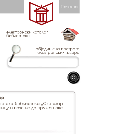
Почетна
електронски каталог
библиотеке
обједињена претрага
електронских извора
це
тетска библиотека „Светозар
ницу и почиње да пружа нове