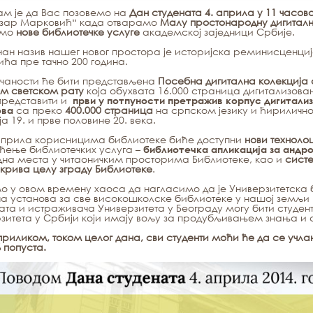
ам је да Вас позовемо на
Дан студената 4. априла у 11 часов
озар Марковић“ када отварамо
Малу простонародну дигиталн
амо
нове библиотечке услуге
академској заједници Србије.
ан назив нашег новог простора је историјска реминисценци
ћа пре тачно 200 година.
чаности ће бити представљена
Посебна дигитална колекција 
м светском рату
која обухвата 16.000 страница дигитализов
представити и
први у потпуности претражив корпус дигитали
са преко
400.000 страница
на српском језику и ћириличн
ова
ја 19. и прве половине 20. века.
априла корисницима библиотеке биће доступни
нови техноло
ење библиотечких услуга –
библиотечка апликација за андр
на места у читаоничким просторима Библиотеке, као и
систе
окрива целу зграду Библиотеке
.
 у овом времену хаоса да нагласимо да је Универзитетска
а установа за све високошколске библиотеке у нашој земљи 
ата и истраживача Универзитета у Београду могу бити студен
зитета у Србији који имају вољу за продубљивањем знања 
риликом, током целог дана, сви студенти моћи ће да се учла
 попуста.