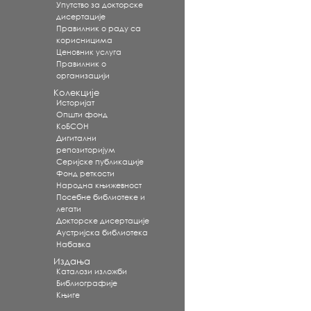
Упутство за докторске
дисертације
Правилник о раду са
корисницима
Ценовник услуга
Правилник о
организацији
Колекције
Историјат
Општи фонд
КоБСОН
Дигитални
репозиторијум
Серијске публикације
Фонд реткости
Народна књижевност
Посебне библиотеке и
легати
Докторске дисертације
Аустријска библиотека
Набавка
Издања
Каталози изложби
Библиографије
Књиге