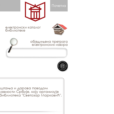
Почетна
електронски каталог
библиотеке
обједињена претрага
електронских извора
вештања и дарова поводом
ности Србије, коју организује
 библиотека "Светозар Марковић".