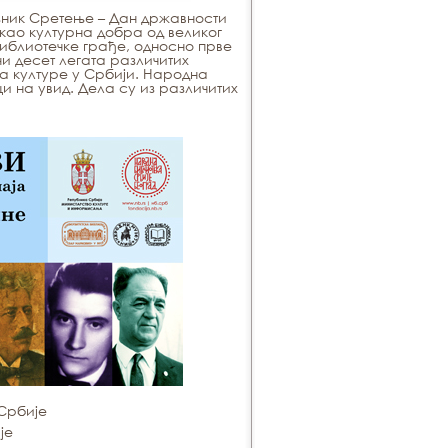
ник Сретење – Дан државности
као културна добра од великог
библиотечке грађе, односно прве
и десет легата различитих
а културе у Србији. Народна
и на увид. Дела су из различитих
Србије
је