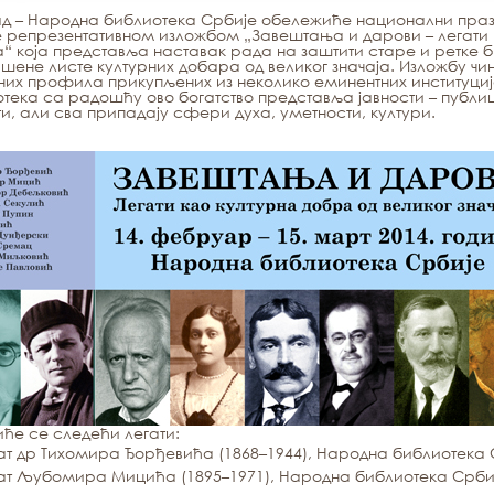
д – Народна библиотека Србије обележиће национални праз
 репрезентативном изложбом „Завештања и дарови – легати 
а“ која представља наставак рада на заштити старе и ретке 
шене листе културних добара од великог значаја. Изложбу чин
них профила прикупљених из неколико еминентних институциј
тека са радошћу ово богатство представља јавности – публиц
и, али сва припадају сфери духа, уметности, култури.
ће се следећи легати:
ат др Тихомира Ђорђевића (1868–1944), Народна библиотека 
ат Љубомира Мицића (1895–1971), Народна библиотека Срби