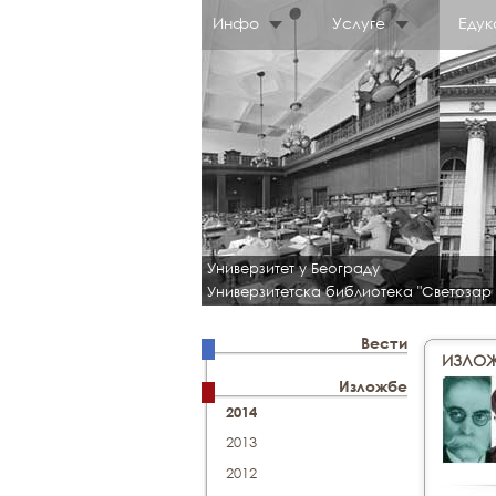
Инфо
Услуге
Едук
Универзитет у Београду
Универзитетска библиотека "Светозар
Вести
ИЗЛОЖ
Изложбе
2014
2013
2012