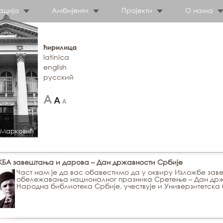
ација
Амбијенти
Пројекти
О нама
ћирилица
latinica
english
русский
 Марковић"
БА завештања и дарова – Дан државности Србије
Част нам је да вас обавестимо да у оквиру Изложбе за
обележавања националног празника Сретење – Дан држав
Народна библиотека Србије, учествује и Универзитетска