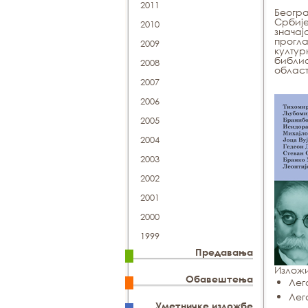
2011
Београ
Србије
2010
значај
прогла
2009
култур
библио
2008
област
2007
2006
2005
2004
2003
2002
2001
2000
1999
Предавања
Изложи
Обавештења
Лег
Лег
Уметничке изложбе