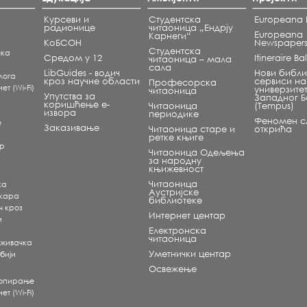
Курсеви и
Студентска
Europeana L
радионице
читаоница „Ендрју
Europeana
Карнеги“
КоБСОН
Newspaper
Студентска
чка
Средом у 12
Itineraire B
читаоница – мала
сала
LibGuides - водич
Нови библи
лога
кроз научне области
сервиси на
Професорска
т (Wi-Fi)
универзите
читаоница
Упутства за
Западног 
коришћење е-
Читаоница
(Tempus)
извора
периодике
Феномен сл
е
Заказивање
Читаоница старе и
открића
ретке књиге
ар
Читаоница Одељења
за народну
књижевност
Читаоница
ка
Аустријске
екара
библиотеке
ч кроз
Интернет центар
и
Електронска
читаоница
аживачка
Уметнички центар
бији
Освежење
копирање
т (Wi-Fi)