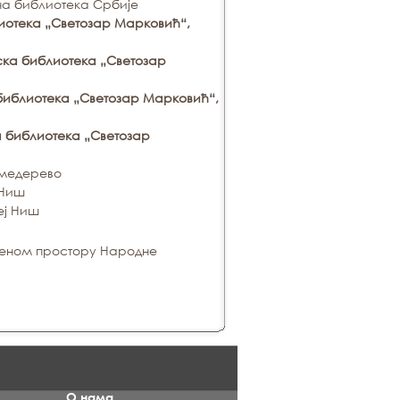
на библиотека Србије
лиотека „Светозар Марковић“,
ска библиотека „Светозар
 библиотека „Светозар Марковић“,
а библиотека „Светозар
Смедерево
 Ниш
еј Ниш
беном простору Народне
О нама