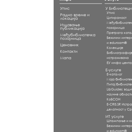
Упис
У Библиотеци
Упис
Радно време и
Цитираност
локација
Међубиблиоте
Издавање
позајмица
публикација
Претрага ката
Међубиблиотечка
Бежични интерне
позајмица
и eduroam®
Ценовник
Koлекције
Контакти
Библиографиј
Мапа
истраживача
ЕУ инфо цент
Е-услуге
Е-каталог
Моја библиоте
Питај библиот
LibGuides: води
научне област
КоБСОН
E-CRIS.SR Истр
делатност у Ср
ИТ услуге
Штампање и 
Бежични интерне
и eduroam®