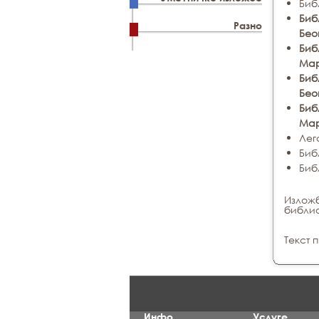
Биб
Биб
Разно
Бео
Биб
Мар
Биб
Бео
Биб
Мар
Лег
Биб
Биб
Изложб
библио
Текст 
Инфо
Услуге