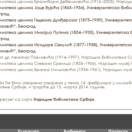
лиотека целина Бранибора Дебељковића (1916–2003), Народ
лиотека целина Јоце Вујића (1863–1934), Универзитетска биб
град
лиотека целина Гедеона Дунђерског (1875–1939), Универзитет
ковић“, Београд
лиотека целина Михајла Пупина (1854–1935), Универзитетска
град
лиотека целина Исидоре Секулић (1877–1958), Универзитетск
ковић“, Београд
ат др Леонтија Павловића (1914–1997), Народна библиотека 
лиотека целина Стевана Сремца (1855–1906), Народни музеј
лиотека целина Бранка Миљковића (1934–1961), Народни муз
а ће бити отворена отворена у петак 14. фебруара у излож
теке Србије, и трајаће до 15. марта 2014. године.
преузет са сајта
.
Народне библиотеке Србије
Едукација
Амбијенти
Пројекти