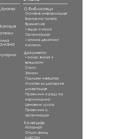
ibraries
О библиотеци
Основне информације
Виртуелна посета
s
Времеплов
alkanique
Медији о нама
отечки
Организација
Матична делатност
тима
Балкана
Контакти
Документи
учајних
Мисија, визија и
вредности
Статут
Закони
Годишњи извештаји
Упутство за докторске
дисертације
Правилник о раду са
корисницима
Ценовник услуга
Правилник о
организацији
Колекције
Историјат
Општи фонд
КоБСОН