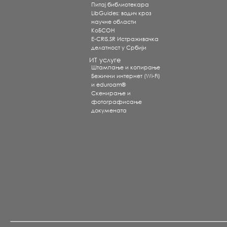
Питај библиотекара
LibGuides: водич кроз
научне области
КоБСОН
E-CRIS.SR Истраживачка
делатност у Србији
ИТ услуге
Штампање и копирање
Бежични интернет (Wi-Fi)
и eduroam®
Скенирање и
фотографисање
докумената