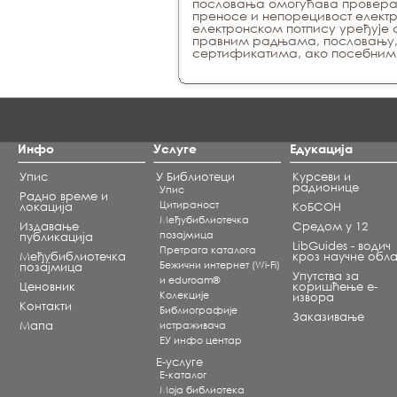
пословања омогућава провера а
преносе и непорецивост електр
електронском потпису уређује 
правним радњама, пословању, к
сертификатима, ако посебним 
Инфо
Услуге
Едукација
Упис
У Библиотеци
Курсеви и
радионице
Упис
Радно време и
Цитираност
локација
КоБСОН
Међубиблиотечка
Издавање
Средом у 12
позајмица
публикација
LibGuides - водич
Претрага каталога
Међубиблиотечка
кроз научне обла
Бежични интернет (Wi-Fi)
позајмица
Упутства за
и eduroam®
Ценовник
коришћење е-
Koлекције
извора
Контакти
Библиографије
Заказивање
Мапа
истраживача
ЕУ инфо центар
Е-услуге
Е-каталог
Моја библиотека