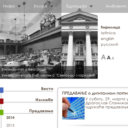
Инфо
Услуге
Едукација
Амбијенти
ћирилица
latinica
english
русский
Универзитет у Београду
Универзитетска библиотека "Светозар Марковић"
Вести
ПРЕДАВАЊЕ о дигиталном потпи
У суботу, 29. марта
Изложбе
Драгослав Станижан,
одржаће предавање 
Предавања
2014
2013