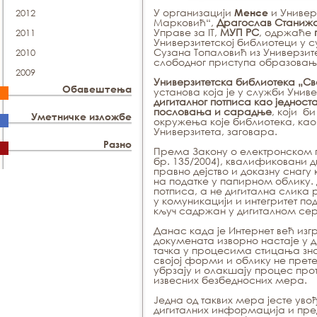
У организацији
и Универ
Менсе
2012
Марковић“,
Драгослав Станиж
Управе за IT,
МУП РС
, одржаће
2011
Универзитетској библиотеци у с
Сузана Топаловић из Универзит
2010
слободног приступа образовању
2009
Универзитетска библиотека „С
Обавештења
установа која је у служби Униве
дигиталног потписа као једност
пословања и сарадње
,
који би
Уметничке изложбе
окружења које библиотека, ка
Универзитета, заговара.
Разно
Према Закону о електронском по
бр. 135/2004), квалификовани д
правно дејство и доказну снагу 
на податке у папирном облику.
потписа, а не дигитална слика
у комуникацији и интегритет по
кључ садржан у дигиталном се
Данас када је Интернет већ из
докумената изворно настаје у 
тачка у процесима стицања зн
својој форми и облику не прет
убрзају и олакшају процес про
извесних безбедносних мера.
Једна од таквих мера јесте уво
дигиталних информација и пре