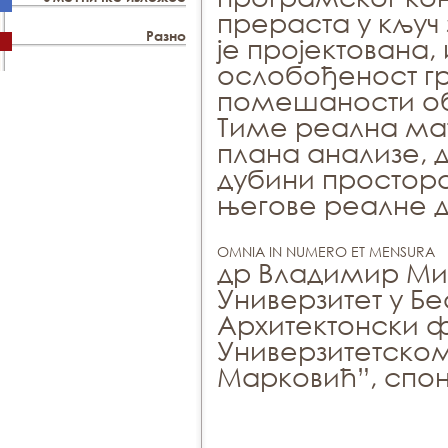
прераста у кључ
Разно
је пројектована, 
ослобођеност гр
помешаности обл
Тиме реална мат
плана анализе, 
дубини простора
његове реалне д
OMNIA IN NUMERO ET MENSURA
др Владимир Ми
Универзитет у Б
Архитектонски ф
Универзитетско
Марковић”, спон