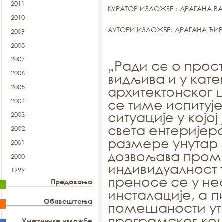
2011
КУРАТОР ИЗЛОЖБЕ : ДРАГАНА 
2010
АУТОРИ ИЗЛОЖБЕ: ДРАГАНА ЋИ
2009
2008
2007
„Ради се о прост
2006
видљива и у кат
2005
архитектонског 
се тиме испитуј
2004
ситуације у којо
2003
света ентеријер
2002
размере унутар 
2001
дозвољава пром
2000
индивидуалност 
1999
преносе се у н
Предавања
инсталације, а п
Обавештења
помешаности ути
програмског кон
Уметничке изложбе