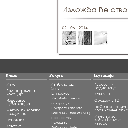
Изложба ће отвор
02 - 06 - 2014
Инфо
Услуге
Едукација
Упис
У Библиотеци
Курсеви и
радионице
Упис
Радно време и
Цитираност
локација
КоБСОН
Међубиблиотечка
Издавање
Средом у 12
позајмица
публикација
LibGuides - водич
Претрага каталога
Међубиблиотечка
кроз научне обла
Бежични интернет (Wi-Fi)
позајмица
Упутства за
и eduroam®
Ценовник
коришћење е-
Koлекције
извора
Контакти
Библиографије