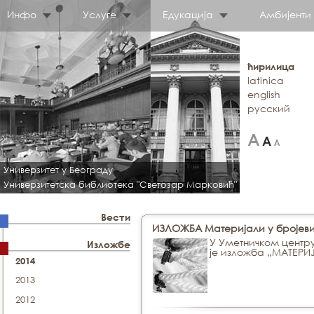
Инфо
Услуге
Едукација
Амбијенти
ћирилица
latinica
english
русский
Универзитет у Београду
Универзитетска библиотека "Светозар Марковић"
Вести
ИЗЛОЖБА Материјали у бројеви
У Уметничком центр
Изложбе
је изложба „МАТЕРИ
2014
2013
2012