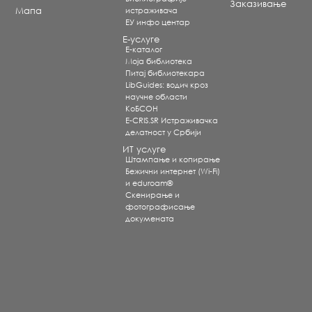
Заказивање
Мапа
истраживача
ЕУ инфо центар
Е-услуге
Е-каталог
Моја библиотека
Питај библиотекара
LibGuides: водич кроз
научне области
КоБСОН
E-CRIS.SR Истраживачка
делатност у Србији
ИТ услуге
Штампање и копирање
Бежични интернет (Wi-Fi)
и eduroam®
Скенирање и
фотографисање
докумената