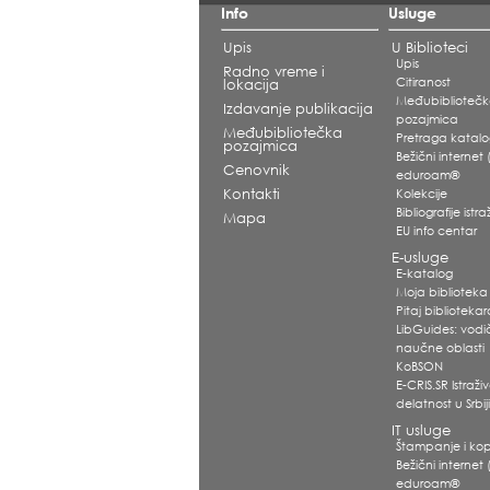
Info
Usluge
Upis
U Biblioteci
Upis
Radno vreme i
Citiranost
lokacija
Međubiblioteč
Izdavanje publikacija
pozajmica
Međubibliotečka
Pretraga katal
pozajmica
Bežični internet (
Cenovnik
eduroam®
Kontakti
Kolekcije
Bibliografije ist
Mapa
EU info centar
E-usluge
E-katalog
Moja biblioteka
Pitaj biblioteka
LibGuides: vodi
naučne oblasti
KoBSON
E-CRIS.SR Istraž
delatnost u Srbij
IT usluge
Štampanje i kop
Bežični internet (
eduroam®