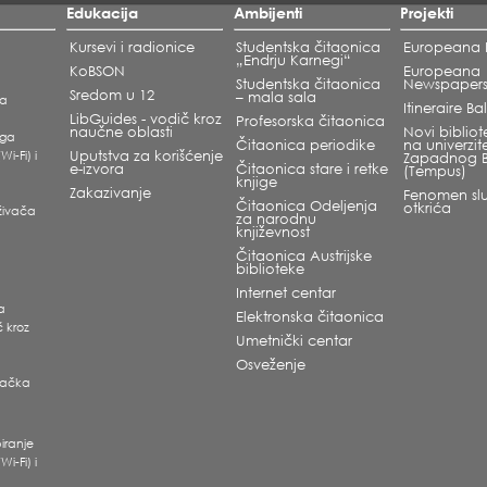
Edukacija
Ambijenti
Projekti
Kursevi i radionice
Studentska čitaonica
Europeana L
„Endrju Karnegi“
KoBSON
Europeana
Studentska čitaonica
Newspaper
Sredom u 12
– mala sala
ka
Itineraire B
LibGuides - vodič kroz
Profesorska čitaonica
naučne oblasti
Novi bibliote
oga
Čitaonica periodike
na univerzit
Wi-Fi) i
Uputstva za korišćenje
Zapadnog 
e-izvora
Čitaonica stare i retke
(Tempus)
knjige
Zakazivanje
Fenomen slu
Čitaonica Odeljenja
otkrića
raživača
za narodnu
književnost
Čitaonica Austrijske
biblioteke
Internet centar
ra
Elektronska čitaonica
č kroz
Umetnički centar
Osveženje
ivačka
i
iranje
Wi-Fi) i