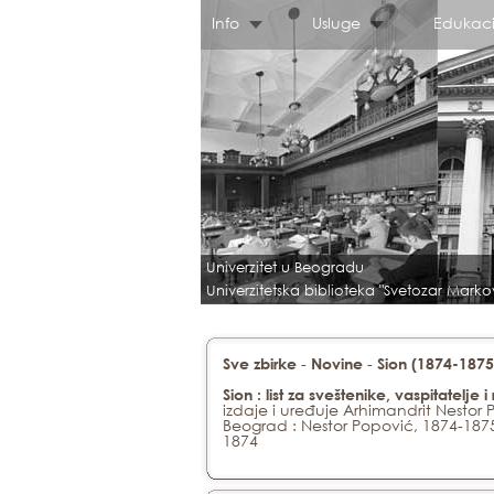
Info
Usluge
Edukaci
Univerzitet u Beogradu
Univerzitetska biblioteka "Svetozar Marko
-
-
Sve zbirke
Novine
Sion (1874-1875
Sion : list za sveštenike, vaspitatelje i
izdaje i uređuje Arhimandrit Nestor
Beograd : Nestor Popović, 1874-187
1874