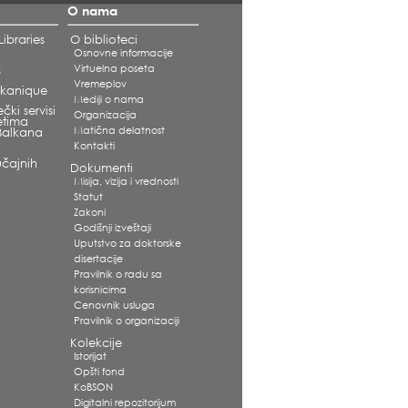
O nama
ibraries
O biblioteci
Osnovne informacije
Virtuelna poseta
s
Vremeplov
alkanique
Mediji o nama
čki servisi
Organizacija
etima
Matična delatnost
Balkana
Kontakti
čajnih
Dokumenti
Misija, vizija i vrednosti
Statut
Zakoni
Godišnji izveštaji
Uputstvo za doktorske
disertacije
Pravilnik o radu sa
korisnicima
Cenovnik usluga
Pravilnik o organizaciji
Kolekcije
Istorijat
Opšti fond
KoBSON
Digitalni repozitorijum