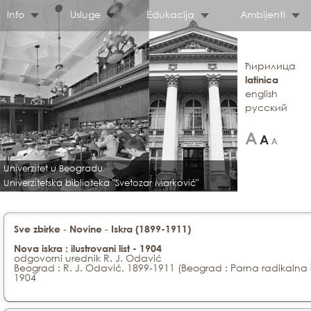
Info
Usluge
Edukacija
Ambijenti
ћирилица
latinica
english
русский
Univerzitet u Beogradu
Univerzitetska biblioteka "Svetozar Marković"
-
-
Sve zbirke
Novine
Iskra (1899-1911)
Nova iskra : ilustrovani list - 1904
odgovorni urednik R. J. Odavić
Beograd : R. J. Odavić, 1899-1911 (Beograd : Parna radikalna 
1904