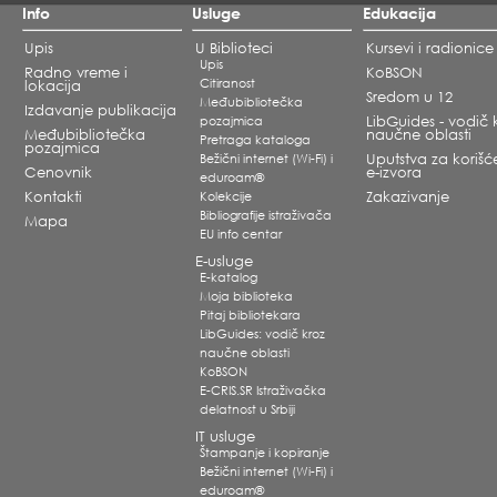
Info
Usluge
Edukacija
Upis
U Biblioteci
Kursevi i radionice
Upis
Radno vreme i
KoBSON
Citiranost
lokacija
Sredom u 12
Međubibliotečka
Izdavanje publikacija
pozajmica
LibGuides - vodič 
Međubibliotečka
naučne oblasti
Pretraga kataloga
pozajmica
Bežični internet (Wi-Fi) i
Uputstva za korišć
Cenovnik
e-izvora
eduroam®
Kontakti
Kolekcije
Zakazivanje
Bibliografije istraživača
Mapa
EU info centar
E-usluge
E-katalog
Moja biblioteka
Pitaj bibliotekara
LibGuides: vodič kroz
naučne oblasti
KoBSON
E-CRIS.SR Istraživačka
delatnost u Srbiji
IT usluge
Štampanje i kopiranje
Bežični internet (Wi-Fi) i
eduroam®