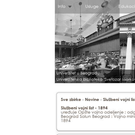
Info
Usluge
Edukaci
Univerzitet u Beogradu
Univerzitetska biblioteka "Svetozar Marko
-
-
Sve zbirke
Novine
Službeni vojni li
Službeni vojni list - 1894
uređuje Opšte vojno odeljenje ; od
Beograd Solun Beograd : Vojno mini
1894