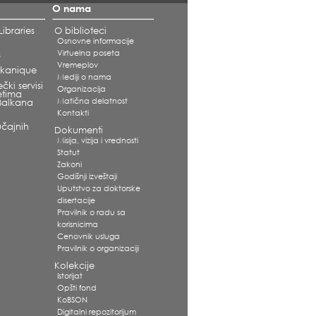
O nama
ibraries
O biblioteci
Osnovne informacije
Virtuelna poseta
s
Vremeplov
alkanique
Mediji o nama
čki servisi
Organizacija
etima
Matična delatnost
Balkana
Kontakti
čajnih
Dokumenti
Misija, vizija i vrednosti
Statut
Zakoni
Godišnji izveštaji
Uputstvo za doktorske
disertacije
Pravilnik o radu sa
korisnicima
Cenovnik usluga
Pravilnik o organizaciji
Kolekcije
Istorijat
Opšti fond
KoBSON
Digitalni repozitorijum