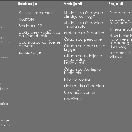
Edukacija
Ambijenti
Projekti
Kursevi i radionice
Studentska čitaonica
Europeana L
„Endrju Karnegi“
KoBSON
Europeana
Studentska čitaonica
Newspaper
Sredom u 12
– mala sala
ka
Itineraire B
LibGuides - vodič kroz
Profesorska čitaonica
naučne oblasti
Novi bibliote
oga
Čitaonica periodike
na univerzit
Wi-Fi) i
Uputstva za korišćenje
Zapadnog 
e-izvora
Čitaonica stare i retke
(Tempus)
knjige
Zakazivanje
Fenomen slu
Čitaonica Odeljenja
otkrića
raživača
za narodnu
književnost
Čitaonica Austrijske
biblioteke
Internet centar
ra
Elektronska čitaonica
č kroz
Umetnički centar
Osveženje
ivačka
i
iranje
Wi-Fi) i