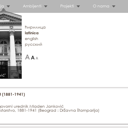
ja
Ambijenti
Projekti
O nama
ћирилица
latinica
english
русский
vić"
st (1881-1941)
govorni urednik Mladen Janković
starstvo, 1881-1941 (Beograd : Državna štamparija)