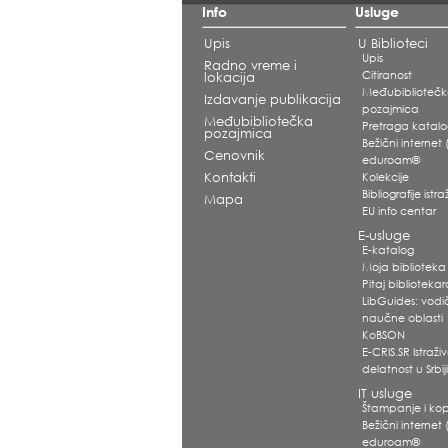
Info
Usluge
Upis
U Biblioteci
Upis
Radno vreme i
Citiranost
lokacija
Međubiblioteč
Izdavanje publikacija
pozajmica
Međubibliotečka
Pretraga katal
pozajmica
Bežični internet (
Cenovnik
eduroam®
Kontakti
Kolekcije
Bibliografije ist
Mapa
EU info centar
E-usluge
E-katalog
Moja biblioteka
Pitaj biblioteka
LibGuides: vodi
naučne oblasti
KoBSON
E-CRIS.SR Istraž
delatnost u Srbij
IT usluge
Štampanje i kop
Bežični internet (
eduroam®