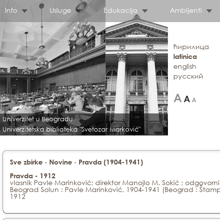
Info
Usluge
Edukacija
Ambijenti
ћирилица
latinica
english
русский
Univerzitet u Beogradu
Univerzitetska biblioteka "Svetozar Marković"
-
-
Sve zbirke
Novine
Pravda (1904-1941)
Pravda - 1912
vlasnik Pavle Marinković; direktor Manojlo M. Sokić ; odgovorn
Beograd Solun : Pavle Marinković, 1904-1941 (Beograd : Štampari
1912