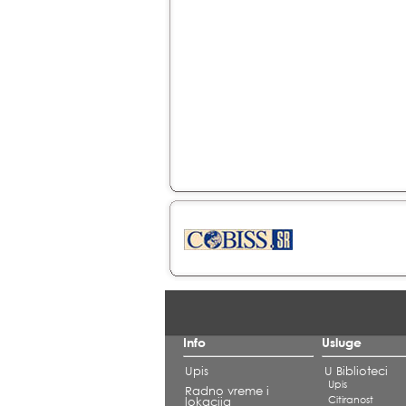
Info
Usluge
Upis
U Biblioteci
Upis
Radno vreme i
Citiranost
lokacija