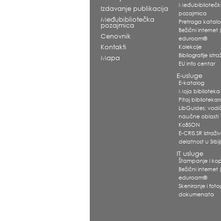
Međubiblioteč
Izdavanje publikacija
pozajmica
Međubibliotečka
Pretraga katal
pozajmica
Bežični internet (
Cenovnik
eduroam®
Kontakti
Kolekcije
Bibliografije ist
Mapa
EU info centar
E-usluge
E-katalog
Moja biblioteka
Pitaj biblioteka
LibGuides: vodi
naučne oblasti
KoBSON
E-CRIS.SR Istraž
delatnost u Srbij
IT usluge
Štampanje i kop
Bežični internet (
eduroam®
Skeniranje i foto
dokumenata