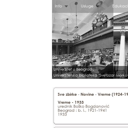
Info
Usluge
Edukaci
Univerzitet u Beogradu
Univerzitetska biblioteka "Svetozar Marko
-
-
Sve zbirke
Novine
Vreme (1924-1
Vreme - 1933
urednik Boško Bogdanović
Beograd : b. i., 1921-1941
1933