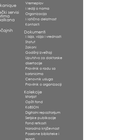
Vremeplov
alkanique
Mediji o nama
čki servisi
Organizacija
etima
Matična delatnost
Balkana
Kontakti
čajnih
Dokumenti
Misija, vizija i vrednosti
Statut
Zakoni
Godišnji izveštaji
Uputstvo za doktorske
disertacije
Pravilnik o radu sa
korisnicima
Cenovnik usluga
Pravilnik o organizaciji
Kolekcije
Istorijat
Opšti fond
KoBSON
Digitalni repozitorijum
Serijske publikacije
Fond retkosti
Narodna književnost
Posebne biblioteke i
legati