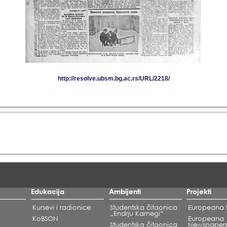
Edukacija
Ambijenti
Projekti
Kursevi i radionice
Studentska čitaonica
Europeana L
„Endrju Karnegi“
KoBSON
Europeana
Studentska čitaonica
Newspaper