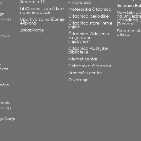
Sredom u 12
– mala sala
ka
Itineraire B
LibGuides - vodič kroz
Profesorska čitaonica
naučne oblasti
Novi bibliote
oga
Čitaonica periodike
na univerzit
Wi-Fi) i
Uputstva za korišćenje
Zapadnog 
e-izvora
Čitaonica stare i retke
(Tempus)
knjige
Zakazivanje
Fenomen slu
Čitaonica Odeljenja
otkrića
raživača
za narodnu
književnost
Čitaonica Austrijske
biblioteke
Internet centar
ra
Elektronska čitaonica
č kroz
Umetnički centar
Osveženje
ivačka
i
iranje
Wi-Fi) i
grafisanje