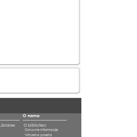
O nama
ibraries
O biblioteci
Osnovne informacije
Virtuelna poseta
s