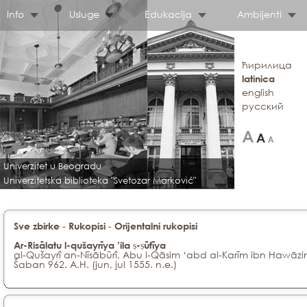
Info
Usluge
Edukacija
Ambijenti
ћирилица
latinica
english
русский
Univerzitet u Beogradu
Univerzitetska biblioteka "Svetozar Marković"
-
-
Sve zbirke
Rukopisi
Orijentalni rukopisi
Ar-Risālatu l-qušayrīya ’ila ṣ-ṣūfīya
al-Qušayrî an-Nīsābūrî, Abu l-Qāsim ‘abd al-Karīm ibn Hawāzi
Šaban 962. A.H. (jun, jul 1555. n.e.)