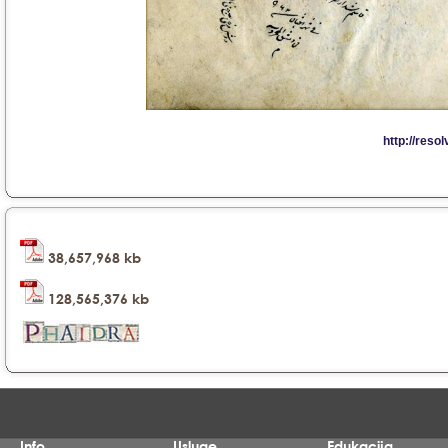
38,657,968 kb
128,565,376 kb
Info
Usluge
Edukacija