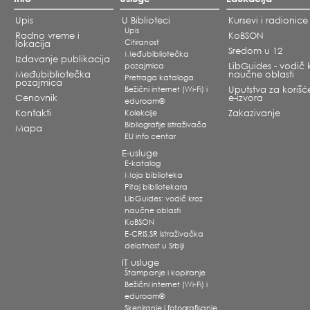
Upis
U Biblioteci
Kursevi i radionice
Upis
Radno vreme i
KoBSON
Citiranost
lokacija
Sredom u 12
Međubibliotečka
Izdavanje publikacija
pozajmica
LibGuides - vodič 
Međubibliotečka
naučne oblasti
Pretraga kataloga
pozajmica
Bežični internet (Wi-Fi) i
Uputstva za korišć
Cenovnik
e-izvora
eduroam®
Kontakti
Kolekcije
Zakazivanje
Bibliografije istraživača
Mapa
EU info centar
E-usluge
E-katalog
Moja biblioteka
Pitaj bibliotekara
LibGuides: vodič kroz
naučne oblasti
KoBSON
E-CRIS.SR Istraživačka
delatnost u Srbiji
IT usluge
Štampanje i kopiranje
Bežični internet (Wi-Fi) i
eduroam®
Skeniranje i fotografisanje