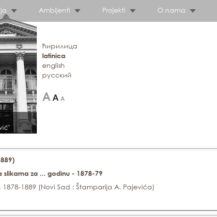
ja
Ambijenti
Projekti
O nama
ћирилица
latinica
english
русский
vić"
1889)
 sa slikama za ... godinu - 1878-79
, 1878-1889 (Novi Sad : Štamparija A. Pajevića)