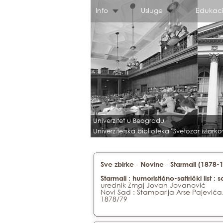
Info
Usluge
Edukaci
Univerzitet u Beogradu
Univerzitetska biblioteka "Svetozar Marko
-
-
Sve zbirke
Novine
Starmali (1878-
Starmali : humoristično-satirički list :
urednik Zmaj Jovan Jovanović
Novi Sad : Štamparija Arse Pajevića
1878/79