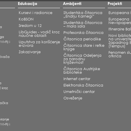
Edukacija
Ambijenti
Projekti
Kursevi i radionice
Studentska čitaonica
Europeana L
„Endrju Karnegi“
KoBSON
Europeana
Studentska čitaonica
Newspaper
Sredom u 12
– mala sala
ka
Itineraire B
LibGuides - vodič kroz
Profesorska čitaonica
naučne oblasti
Novi bibliote
oga
Čitaonica periodike
na univerzit
Wi-Fi) i
Uputstva za korišćenje
Zapadnog 
e-izvora
Čitaonica stare i retke
(Tempus)
knjige
Zakazivanje
Fenomen slu
Čitaonica Odeljenja
otkrića
raživača
za narodnu
književnost
Čitaonica Austrijske
biblioteke
Internet centar
ra
Elektronska čitaonica
č kroz
Umetnički centar
Osveženje
ivačka
i
iranje
Wi-Fi) i