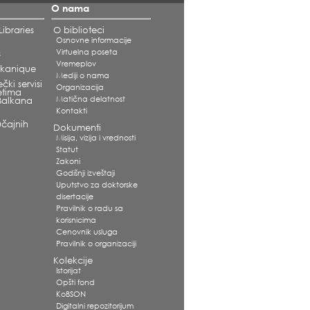
O nama
ibraries
O biblioteci
Osnovne informacije
Virtuelna poseta
s
Vremeplov
alkanique
Mediji o nama
čki servisi
Organizacija
etima
Matična delatnost
Balkana
Kontakti
čajnih
Dokumenti
Misija, vizija i vrednosti
Statut
Zakoni
Godišnji izveštaji
Uputstvo za doktorske
disertacije
Pravilnik o radu sa
korisnicima
Cenovnik usluga
Pravilnik o organizaciji
Kolekcije
Istorijat
Opšti fond
KoBSON
Digitalni repozitorijum