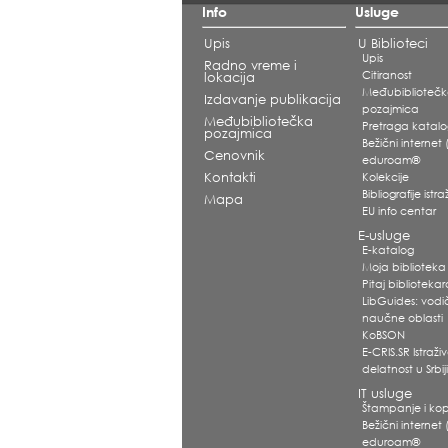
Info
Usluge
Upis
U Biblioteci
Upis
Radno vreme i
Citiranost
lokacija
Međubiblioteč
Izdavanje publikacija
pozajmica
Međubibliotečka
Pretraga katal
pozajmica
Bežični internet (
Cenovnik
eduroam®
Kontakti
Kolekcije
Bibliografije ist
Mapa
EU info centar
E-usluge
E-katalog
Moja biblioteka
Pitaj biblioteka
LibGuides: vodi
naučne oblasti
KoBSON
E-CRIS.SR Istraž
delatnost u Srbij
IT usluge
Štampanje i kop
Bežični internet (
eduroam®