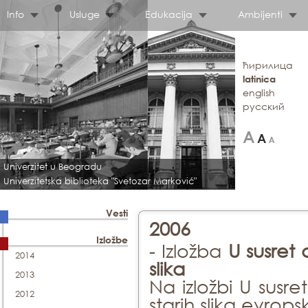
Info
Usluge
Edukacija
Ambijenti
ћирилица
latinica
english
русский
Univerzitet u Beogradu
Univerzitetska biblioteka "Svetozar Marković"
Vesti
2006
Izložbe
- Izložba
U susret 
2014
slika
2013
Na izložbi U susr
2012
starih slika evrop