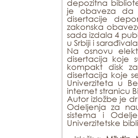
depozitna bibliot
je obaveza da 
disertacije dep
zakonska obaveza
sada izdala 4 publ
u Srbiji i sarađiva
Na osnovu elekt
disertacija koje s
kompakt disk z
disertacija koje 
Univerziteta u B
internet stranicu B
Autor izložbe je dr
Odeljenja za nau
sistema i Odelj
Univerzitetske bib