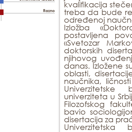
kvalifikacija steč
treba da bude rez
Razno
određenoj naučnoj
Izložba «Dokto
postavljena pov
«Svetozar Markov
doktorskih diser
njihovog uvođenj
danas. Izložene su 
oblasti, disertaci
naučnika, ličnost
Univerzitetske
univerziteta u Srbi
Filozofskog fakul
bavio sociologijo
disertacija za pr
Univerzitetska