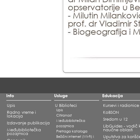
opservatorije u B
- Milutin Milankovi
prof. dr Vladimir 
- Biogeografija i 
Info
Usluge
Edukacija
Upis
U Biblioteci
Kursevi i radionice
Upis
Radno vreme i
KoBSON
Citiranost
lokacija
Sredom u 12
Međubibliotečka
Izdavanje publikacija
pozajmica
LibGuides - vodič 
Međubibliotečka
naučne oblasti
Pretraga kataloga
pozajmica
Bežični internet (Wi-Fi) i
Uputstva za korišć