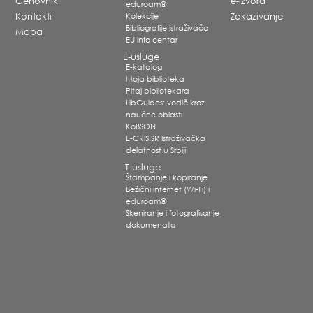
Cenovnik
e-izvora
eduroam®
Kontakti
Kolekcije
Zakazivanje
Bibliografije istraživača
Mapa
EU info centar
E-usluge
E-katalog
Moja biblioteka
Pitaj bibliotekara
LibGuides: vodič kroz
naučne oblasti
KoBSON
E-CRIS.SR Istraživačka
delatnost u Srbiji
IT usluge
Štampanje i kopiranje
Bežični internet (Wi-Fi) i
eduroam®
Skeniranje i fotografisanje
dokumenata