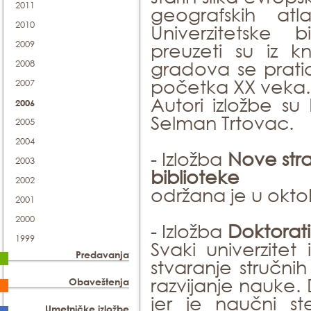
2011
geografskih atl
2010
Univerzitetske b
2009
preuzeti su iz k
gradova se pratio
2008
početka XX veka.
2007
Autori izložbe su 
2006
Selman Trtovac.
2005
2004
- Izložba
Nove stra
2003
biblioteke
2002
održana je u okt
2001
2000
- Izložba
Doktorati
1999
Svaki univerzitet
Predavanja
stvaranje stručni
razvijanje nauke. 
Obaveštenja
jer je naučni s
Umetničke izložbe