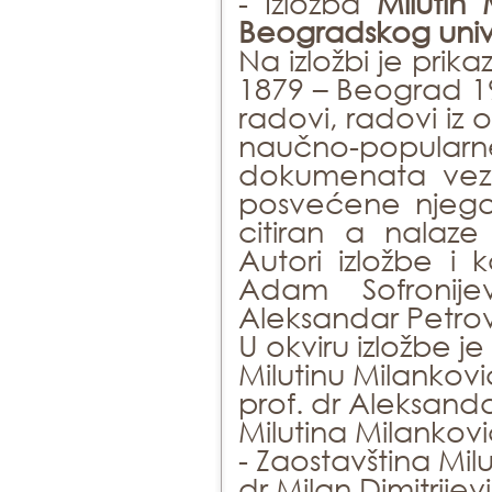
- Izložba
Milutin
Beogradskog univ
Na izložbi je prik
1879 – Beograd 19
radovi, radovi iz 
naučno-popularne 
dokumenata vezan
posvećene njegov
citiran a nalaze
Autori izložbe i k
Adam Sofronijev
Aleksandar Petrov
U okviru izložbe 
Milutinu Milanković
prof. dr Aleksanda
Milutina Milankovi
- Zaostavština Mil
dr Milan Dimitrijev